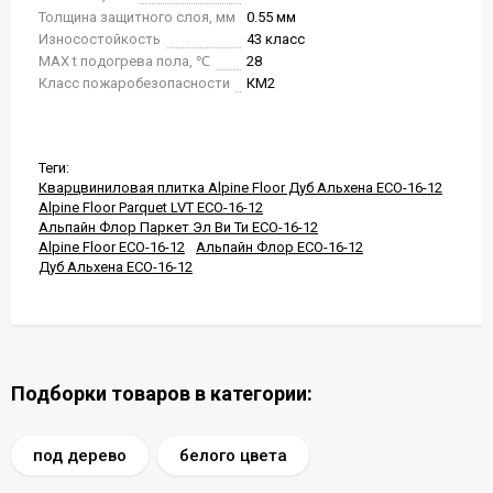
Толщина защитного слоя, мм
0.55 мм
Износостойкость
43 класс
MAX t подогрева пола, ℃
28
Класс пожаробезопасности
КМ2
Теги:
Кварцвиниловая плитка Alpine Floor Дуб Альхена ECO-16-12
Alpine Floor Parquet LVT ECO-16-12
Альпайн Флор Паркет Эл Ви Ти ECO-16-12
Alpine Floor ECO-16-12
Альпайн Флор ECO-16-12
Дуб Альхена ECO-16-12
Подборки товаров в категории:
под дерево
белого цвета