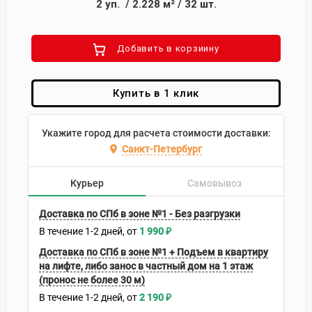
2
уп.
/
2.228
м²
/
32
шт.
Добавить в корзиину
Купить в 1 клик
Укажите город для расчета стоимости доставки:
Санкт-Петербург
Курьер
Самовывоз
Доставка по СПб в зоне №1 - Без разгрузки
В течение
1-2
дней
1 990
₽
Доставка по СПб в зоне №1 + Подъем в квартиру
на лифте, либо занос в частный дом на 1 этаж
(пронос не более 30 м)
В течение
1-2
дней
2 190
₽