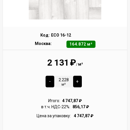
Код:
ECO 16-12
Москва:
164.872 м²
2 131
₽
м²
/
-
+
м²
Итого:
4 747,87
₽
в т.ч. НДС-22%:
856,17
₽
Цена за упаковку:
4 747,87
₽