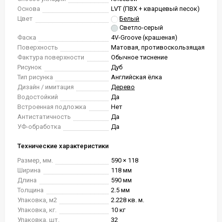
Основа
LVT (ПВХ + кварцевый песок)
Цвет
Белый
Светло-серый
Фаска
4V-Groove (крашеная)
Поверхность
Матовая, противоскользящая
Фактура поверхности
Обычное тиснение
Рисунок
Дуб
Тип рисунка
Английская ёлка
Дизайн / имитация
Дерево
Водостойкий
Да
Встроенная подложка
Нет
Антистатичность
Да
УФ-обработка
Да
Технические характеристики
Размер, мм.
590 × 118
Ширина
118 мм
Длина
590 мм
Толщина
2.5 мм
Упаковка, м2
2.228 кв. м.
Упаковка, кг.
10 кг
Упаковка, шт.
32