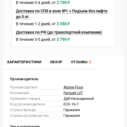
В течение
3-4
дней
2 190
₽
Доставка по СПб в зоне №1 + Подъем без лифта
до 5 эт.
В течение
1-2
дней
2 350
₽
Доставка по РФ (до транспортной компании)
В течение
3-5
дней
2 790
₽
ХАРАКТЕРИСТИКИ
ОБЗОР
ОТЗЫВЫ
0
Производитель
Производитель
Alpine Floor
Коллекция
Parquet LVT
Название товара
Дуб Насыщенный
Код производителя
ECO-16-7
Страна бренда
Германия
Страна производства
Германия
Тип и назначение