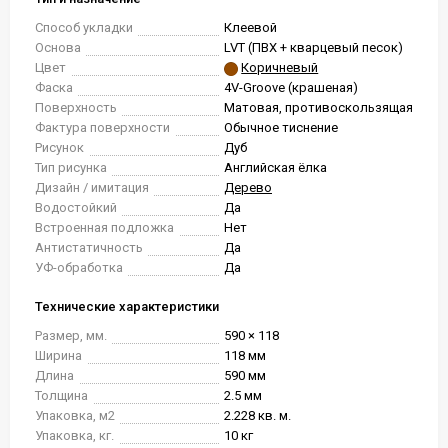
Способ укладки
Клеевой
Основа
LVT (ПВХ + кварцевый песок)
Цвет
Коричневый
Фаска
4V-Groove (крашеная)
Поверхность
Матовая, противоскользящая
Фактура поверхности
Обычное тиснение
Рисунок
Дуб
Тип рисунка
Английская ёлка
Дизайн / имитация
Дерево
Водостойкий
Да
Встроенная подложка
Нет
Антистатичность
Да
УФ-обработка
Да
Технические характеристики
Размер, мм.
590 × 118
Ширина
118 мм
Длина
590 мм
Толщина
2.5 мм
Упаковка, м2
2.228 кв. м.
Упаковка, кг.
10 кг