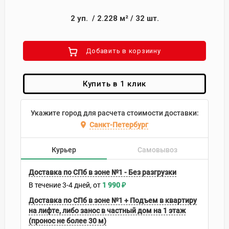
2
уп.
/
2.228
м²
/
32
шт.
Добавить в корзиину
Купить в 1 клик
Укажите город для расчета стоимости доставки:
Санкт-Петербург
Курьер
Самовывоз
Доставка по СПб в зоне №1 - Без разгрузки
В течение
3-4
дней
1 990
₽
Доставка по СПб в зоне №1 + Подъем в квартиру
на лифте, либо занос в частный дом на 1 этаж
(пронос не более 30 м)