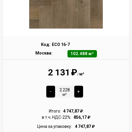
Код:
ECO 16-7
Москва:
102.488 м²
2 131
₽
м²
/
-
+
м²
Итого:
4 747,87
₽
в т.ч. НДС-22%:
856,17
₽
Цена за упаковку:
4 747,87
₽