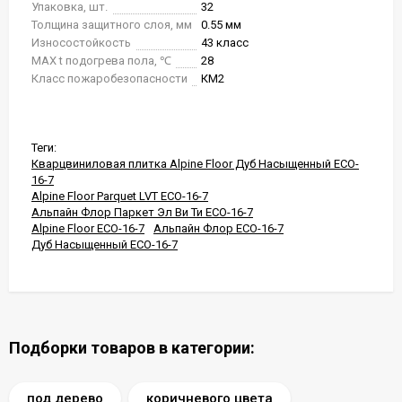
Упаковка, шт.
32
Толщина защитного слоя, мм
0.55 мм
Износостойкость
43 класс
MAX t подогрева пола, ℃
28
Класс пожаробезопасности
КМ2
Теги:
Кварцвиниловая плитка Alpine Floor Дуб Насыщенный ECO-
16-7
Alpine Floor Parquet LVT ECO-16-7
Альпайн Флор Паркет Эл Ви Ти ECO-16-7
Alpine Floor ECO-16-7
Альпайн Флор ECO-16-7
Дуб Насыщенный ECO-16-7
Подборки товаров в категории:
под дерево
коричневого цвета