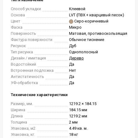
Способ укладки
Клеевой
Основа
LVT (ПВХ + кварцевый песок)
Цвет
Серо-коричневый
Фаска
Микро
Поверхность
Матовая, противоскользящая
Фактура поверхности
Обычное тиснение
Рисунок
Дуб
Тип рисунка
Однополосный
Дизайн / имитация
Дерево
Водостойкий
Да
Встроенная подложка
Нет
Антистатичность
Да
УФ-обработка
Да
Технические характеристики
Размер, мм.
1219.2 × 184.15
Ширина
184.15 мм
Длина
1219.2 мм
Толщина
2 мм
Упаковка, м2
4.49 кв. м.
Упаковка, кг.
18 кг