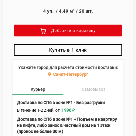
4
уп.
/
4.49
м²
/
20
шт.
Добавить в корзиину
Купить в 1 клик
Укажите город для расчета стоимости доставки:
Санкт-Петербург
Курьер
Самовывоз
Доставка по СПб в зоне №1 - Без разгрузки
В течение
1-2
дней
1 990
₽
Доставка по СПб в зоне №1 + Подъем в квартиру
на лифте, либо занос в частный дом на 1 этаж
(пронос не более 30 м)