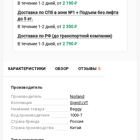
В течение
1-2
дней
2 190
₽
Доставка по СПб в зоне №1 + Подъем без лифта
до 5 эт.
В течение
1-2
дней
2 350
₽
Доставка по РФ (до транспортной компании)
В течение
1-3
дней
2 790
₽
ХАРАКТЕРИСТИКИ
ОБЗОР
ОТЗЫВЫ
0
Производитель
Производитель
Norland
Коллекция
Sigrid LVT
Название товара
Baggy
Код производителя
1003-7
Страна бренда
Россия
Страна производства
Китай
Тип и назначение