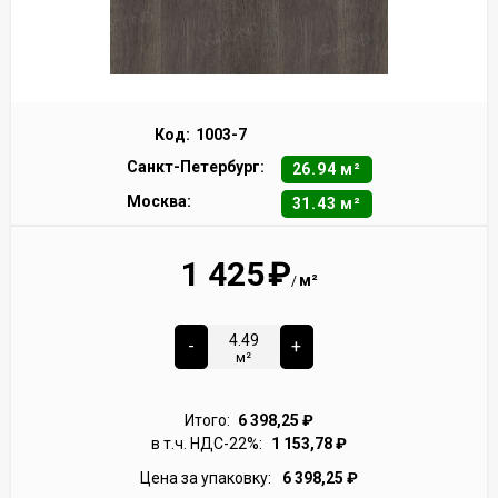
Код:
1003-7
Санкт-Петербург:
26.94 м²
Москва:
31.43 м²
1 425
₽
м²
/
-
+
м²
Итого:
6 398,25
₽
в т.ч. НДС-22%:
1 153,78
₽
Цена за упаковку:
6 398,25
₽