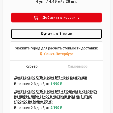
4
уп.
/
4.49
м²
/
20
шт.
Добавить в корзиину
Купить в 1 клик
Укажите город для расчета стоимости доставки:
Санкт-Петербург
Курьер
Самовывоз
Доставка по СПб в зоне №1 - Без разгрузки
В течение
2-3
дней
1 990
₽
Доставка по СПб в зоне №1 + Подъем в квартиру
на лифте, либо занос в частный дом на 1 этаж
(пронос не более 30 м)
В течение
2-3
дней
2 190
₽