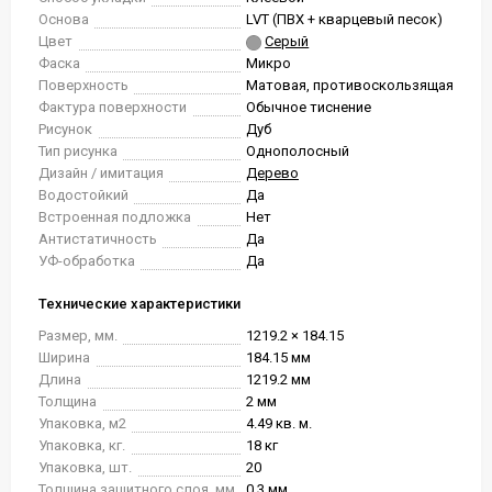
Основа
LVT (ПВХ + кварцевый песок)
Цвет
Серый
Фаска
Микро
Поверхность
Матовая, противоскользящая
Фактура поверхности
Обычное тиснение
Рисунок
Дуб
Тип рисунка
Однополосный
Дизайн / имитация
Дерево
Водостойкий
Да
Встроенная подложка
Нет
Антистатичность
Да
УФ-обработка
Да
Технические характеристики
Размер, мм.
1219.2 × 184.15
Ширина
184.15 мм
Длина
1219.2 мм
Толщина
2 мм
Упаковка, м2
4.49 кв. м.
Упаковка, кг.
18 кг
Упаковка, шт.
20
Толщина защитного слоя, мм
0.3 мм