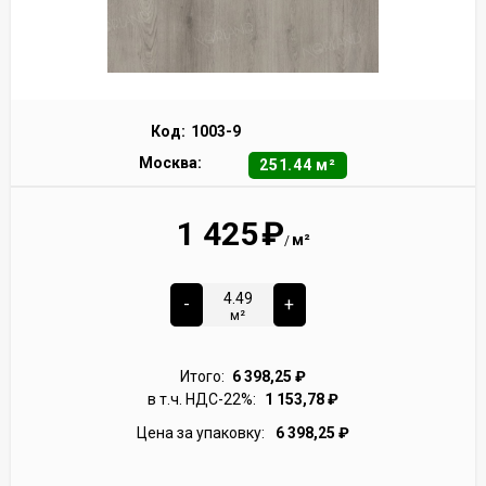
Код:
1003-9
Москва:
251.44 м²
1 425
₽
м²
/
-
+
м²
Итого:
6 398,25
₽
в т.ч. НДС-22%:
1 153,78
₽
Цена за упаковку:
6 398,25
₽