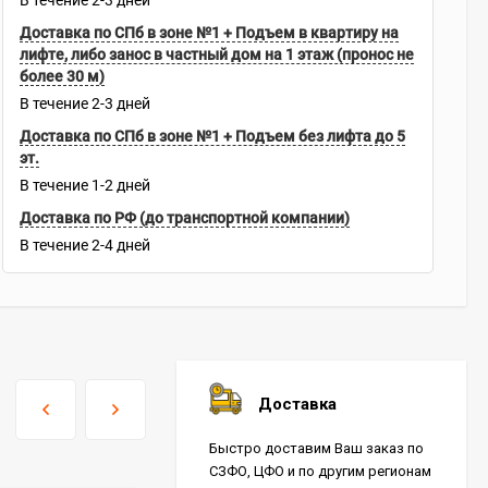
В течение
2-3
дней
Доставка по СПб в зоне №1 + Подъем в квартиру на
лифте, либо занос в частный дом на 1 этаж (пронос не
более 30 м)
В течение
2-3
дней
Доставка по СПб в зоне №1 + Подъем без лифта до 5
эт.
В течение
1-2
дней
Доставка по РФ (до транспортной компании)
В течение
2-4
дней
Доставка
Быстро доставим Ваш заказ по
СЗФО, ЦФО и по другим регионам