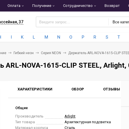
Оплата
Получение
Сотрудничество
Возврат
ассейная, 37
Все кате
H
I
K
L
M
N
O
P
R
S
T
ние
Гибкий неон
Серия NEON
Держатель ARL-NOVA-1615-CLIP STEEL
 ARL-NOVA-1615-CLIP STEEL, Arlight,
ХАРАКТЕРИСТИКИ
ОБЗОР
ОТЗЫВЫ
0
Общие
Производитель
Arlight
Тип товара
Архитектурная подсветка
Материал корпуса
Сталь