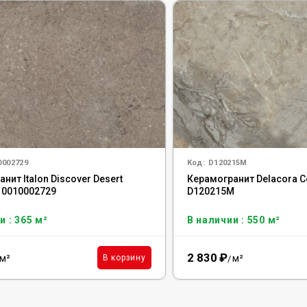
0002729
Код:
D120215M
нит Italon Discover Desert
Керамогранит Delacora C
610010002729
D120215M
и : 365 м²
В наличии : 550 м²
2 830
₽
м²
м²
В корзину
/