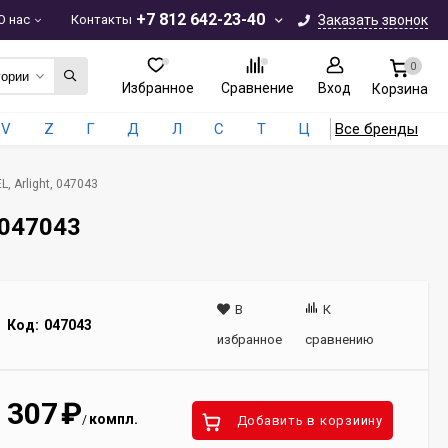
+7 812 642-23-40
О нас
Контакты
Заказать звонок
0
гории
Избранное
Сравнение
Вход
Корзина
V
Z
Г
Д
Л
С
Т
Ц
Все бренды
, Arlight, 047043
 047043
В
К
Код:
047043
избранное
сравнению
307
₽
компл.
/
Добавить в корзиину