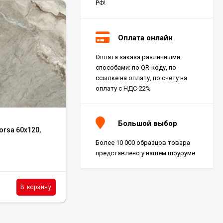
РФ!
Оплата онлайн
Оплата заказа различными
способами: по QR-коду, по
ссылке на оплату, по счету на
оплату с НДС-22%
Код:
71897
Большой выбор
orsa 60x120,
Керамогранит ONLYGRES Marble XXL
MOGXL1001 White 80x160
Более 10 000 образцов товара
представлено у нашем шоуруме
В наличии : 130 м²
4 445
₽
м²
В корзину
В корзину
/