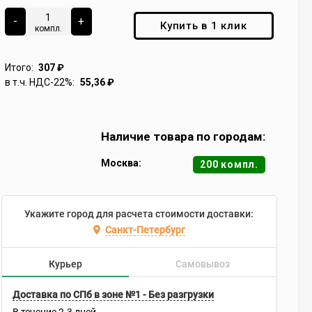
-
+
Купить в 1 клик
компл.
Итого:
307
₽
в т.ч. НДС-22%:
55,36
₽
Наличие товара по городам:
Москва:
200 компл.
Укажите город для расчета стоимости доставки:
Санкт-Петербург
Курьер
Самовывоз
Доставка по СПб в зоне №1 - Без разгрузки