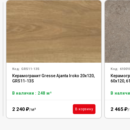
Код:
GRS11-13S
Код:
61001
Керамогранит Gresse Ajanta Iroko 20x120,
Керамогра
GRS11-13S
60x120, 
В наличии : 248 м²
В наличи
2 240
₽
2 465
₽
м²
В корзину
/
/