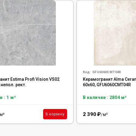
Код:
GFU6060CMT04R
нит Estima Profi Vision VS02
Керамогранит Alma Cera
 непол. рект.
60x60, GFU6060CMT04R
и : 1 м²
В наличии : 2804 м²
2 390
₽
м²
м²
В корзину
/