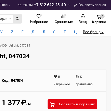
+7 812 642-23-40
О нас
Контакты
Заказать звонок
0
гории
Избранное
Сравнение
Вход
Корзина
V
Z
Г
Д
Л
С
Т
Ц
Все бренды
OD , Arlight, 047034
ht, 047034
В
К
Код:
047034
избранное
сравнению
1 377
₽
м
/
Добавить в корзиину