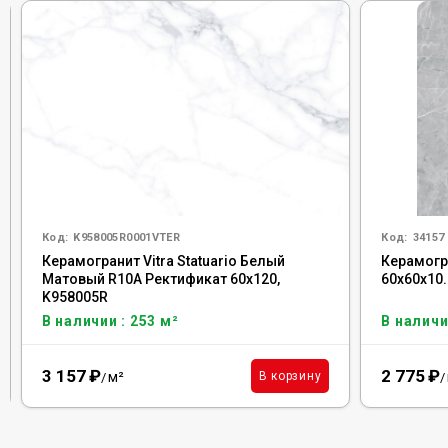
Код:
K958005R0001VTER
Код:
34157
Керамогранит Vitra Statuario Белый
Керамогра
Матовый R10A Ректификат 60x120,
60x60x10.
K958005R
В наличии : 253 м²
В наличи
3 157
₽
2 775
₽
м²
В корзину
/
/