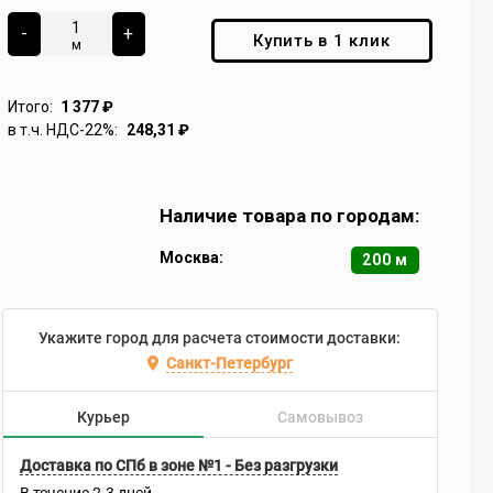
-
+
Купить в 1 клик
м
Итого:
1 377
₽
в т.ч. НДС-22%:
248,31
₽
Наличие товара по городам:
Москва:
200 м
Укажите город для расчета стоимости доставки:
Санкт-Петербург
Курьер
Самовывоз
Доставка по СПб в зоне №1 - Без разгрузки