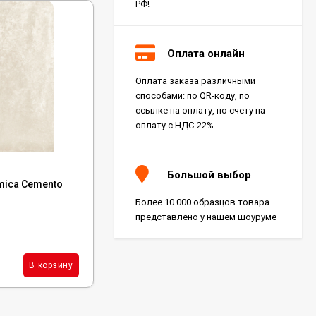
РФ!
СКИДКА!
-900
₽
-33
Оплата онлайн
Оплата заказа различными
способами: по QR-коду, по
ссылке на оплату, по счету на
оплату с НДС-22%
Код:
NTT99620PG
Большой выбор
mica Cemento
Керамогранит NT Ceramic Argillite
Stonewall Dust Punch Granulla 60x120,
Более 10 000 образцов товара
NTT99620PG
представлено у нашем шоуруме
В наличии : 159 м²
2 700
₽
/
м²
В корзину
В корзину
1 800
₽
м²
/