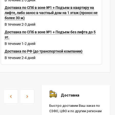
В течение
2-3
дней
Доставка по СПб в зоне №1 + Подъем в квартиру на
лифте, либо занос в частный дом на 1 этаж (пронос не
более 30 м)
В течение
2-3
дней
Доставка по СПб в зоне №1 + Подъем без лифта до 5
эт.
В течение
1-2
дней
Доставка по РФ (до транспортной компании)
В течение
2-4
дней
Доставка
Быстро доставим Ваш заказ по
СЗФО, ЦФО и по другим регионам