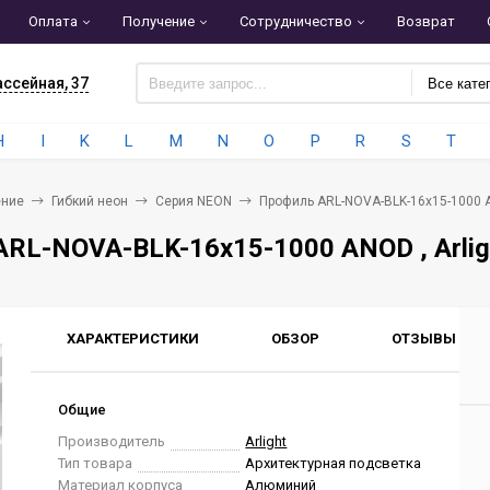
Оплата
Получение
Сотрудничество
Возврат
ассейная, 37
Все кате
H
I
K
L
M
N
O
P
R
S
T
ние
Гибкий неон
Серия NEON
Профиль ARL-NOVA-BLK-16x15-1000 AN
RL-NOVA-BLK-16x15-1000 ANOD , Arlig
ХАРАКТЕРИСТИКИ
ОБЗОР
ОТЗЫВЫ
0
Общие
Производитель
Arlight
Тип товара
Архитектурная подсветка
Материал корпуса
Алюминий