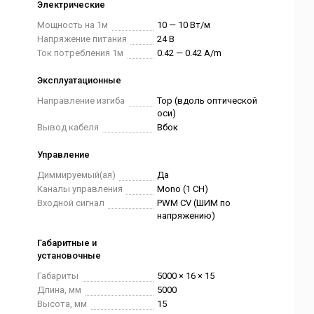
Электрические
Мощность на 1м
10 — 10 Вт/м
Напряжение питания
24 В
Ток потребления 1м
0.42 — 0.42 A/m
Эксплуатационные
Направление изгиба
Top (вдоль оптической
оси)
Вывод кабеля
Вбок
Управление
Диммируемый(ая)
Да
Каналы управления
Mono (1 CH)
Входной сигнал
PWM СV (ШИМ по
напряжению)
Габаритные и
установочные
Габариты
5000 × 16 × 15
Длина, мм
5000
Высота, мм
15