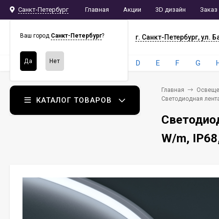
Санкт-Петербург
Главная
Акции
3D дизайн
Заказ
СПБ
СНАБ
Ваш город
Санкт-Петербург
?
г. Санкт-Петербург, ул. Б
Бренды:
4
A
B
C
D
E
F
G
Главная
Освеще
Светодиодная лента 
КАТАЛОГ ТОВАРОВ
Светодио
W/m, IP68,