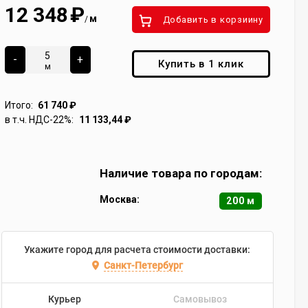
12 348
₽
м
/
Добавить в корзиину
-
+
Купить в 1 клик
м
Итого:
61 740
₽
в т.ч. НДС-22%:
11 133,44
₽
Наличие товара по городам:
Москва:
200 м
Укажите город для расчета стоимости доставки:
Санкт-Петербург
Курьер
Самовывоз