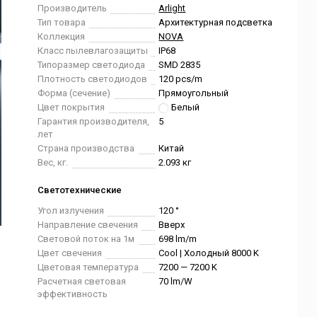
Производитель
Arlight
Тип товара
Архитектурная подсветка
Коллекция
NOVA
Класс пылевлагозащиты
IP68
Типоразмер светодиода
SMD 2835
Плотность светодиодов
120 pcs/m
Форма (сечение)
Прямоугольный
Цвет покрытия
Белый
Гарантия производителя,
5
лет
Страна производства
Китай
Вес, кг.
2.093 кг
Светотехнические
Угол излучения
120 °
Направление свечения
Вверх
Световой поток на 1м
698 lm/m
Цвет свечения
Cool | Холодный 8000 K
Цветовая температура
7200 — 7200 K
Расчетная световая
70 lm/W
эффективность