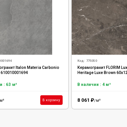
0001694
Код:
775050
гранит Italon Materia Carbonio
Керамогранит FLORIM Lux
, 610010001694
Heritage Luxe Brown 60x1
и : 63 м²
В наличии : 4 м²
8 061
₽
м²
м²
В корзину
/