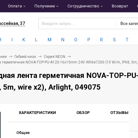
Оплата
Получение
Сотрудничество
Возврат
ассейная, 37
Все кате
H
I
K
L
M
N
O
P
R
S
T
ние
Гибкий неон
Серия NEON
герметичная NOVA-TOP-PU-A120-16x15mm 24V White7200 (10 W/m, IP68, 5m, wir
дная лента герметичная NOVA-TOP-PU
 5m, wire x2), Arlight, 049075
ХАРАКТЕРИСТИКИ
ОБЗОР
ОТЗЫВЫ
0
Общие