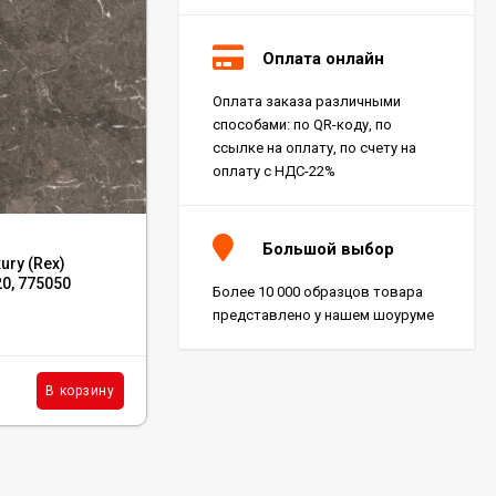
Оплата онлайн
Оплата заказа различными
способами: по QR-коду, по
ссылке на оплату, по счету на
оплату с НДС-22%
Код:
610090002384
Большой выбор
ury (Rex)
Вставка Atlas Concorde Russia Empire
20, 775050
Calacatta Black Bottone 7.2x7.2,
Более 10 000 образцов товара
610090002384
представлено у нашем шоуруме
В наличии: 15 шт.
114
₽
шт.
В корзину
В корзину
/