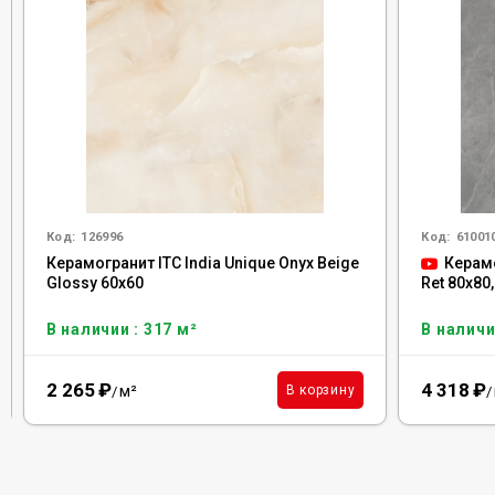
Код:
126996
Код:
61001
Керамогранит ITC India Unique Onyx Beige
Керамо
Glossy 60x60
Ret 80x80
В наличии : 317 м²
В наличи
2 265
₽
4 318
₽
м²
В корзину
/
/