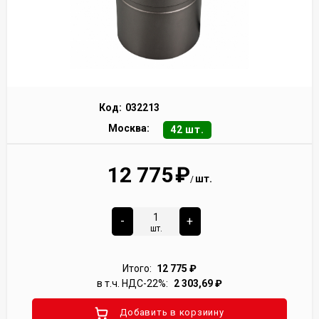
Код:
032213
Москва:
42 шт.
12 775
₽
шт.
/
-
+
шт.
Итого:
12 775
₽
в т.ч. НДС-22%:
2 303,69
₽
Добавить в корзиину