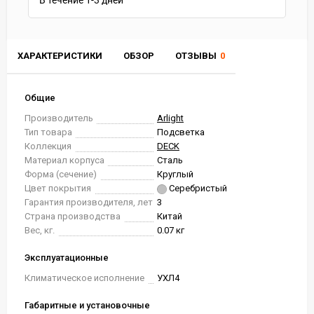
В течение
1-3
дней
ХАРАКТЕРИСТИКИ
ОБЗОР
ОТЗЫВЫ
0
Общие
Производитель
Arlight
Тип товара
Подсветка
Коллекция
DECK
Материал корпуса
Сталь
Форма (сечение)
Круглый
Цвет покрытия
Серебристый
Гарантия производителя, лет
3
Страна производства
Китай
Вес, кг.
0.07 кг
Эксплуатационные
Климатическое исполнение
УХЛ4
Габаритные и установочные