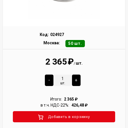
Код:
024927
Москва:
50 шт.
2 365
₽
шт.
/
-
+
шт.
Итого:
2 365
₽
в т.ч. НДС-22%:
426,48
₽
Добавить в корзиину