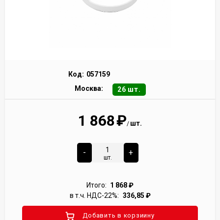
Код:
057159
Москва:
26 шт.
1 868
₽
шт.
/
-
+
шт.
Итого:
1 868
₽
в т.ч. НДС-22%:
336,85
₽
Добавить в корзиину