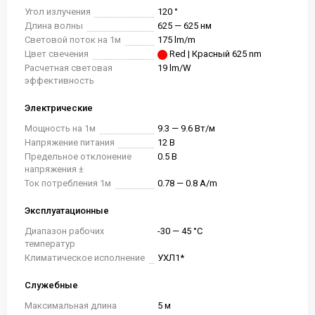
Угол излучения
120 °
Длина волны
625 — 625 нм
Световой поток на 1м
175 lm/m
Цвет свечения
Red | Красный 625 nm
Расчетная световая
19 lm/W
эффективность
Электрические
Мощность на 1м
9.3 — 9.6 Вт/м
Напряжение питания
12 В
Предельное отклонение
0.5 В
напряжения ±
Ток потребления 1м
0.78 — 0.8 A/m
Эксплуатационные
Диапазон рабочих
-30 — 45 °C
температур
Климатическое исполнение
УХЛ1*
Служебные
Максимальная длина
5 м