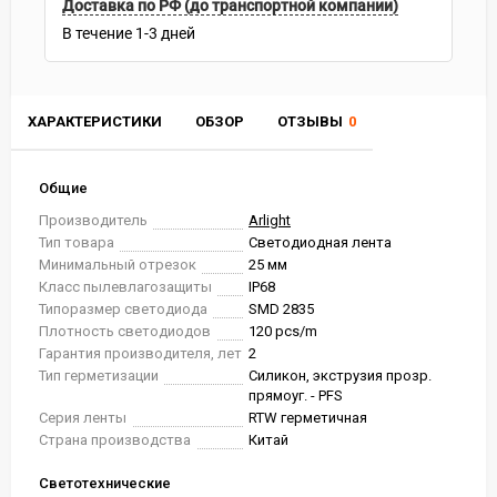
Доставка по РФ (до транспортной компании)
В течение
1-3
дней
ХАРАКТЕРИСТИКИ
ОБЗОР
ОТЗЫВЫ
0
Общие
Производитель
Arlight
Тип товара
Светодиодная лента
Минимальный отрезок
25 мм
Класс пылевлагозащиты
IP68
Типоразмер светодиода
SMD 2835
Плотность светодиодов
120 pcs/m
Гарантия производителя, лет
2
Тип герметизации
Силикон, экструзия прозр.
прямоуг. - PFS
Серия ленты
RTW герметичная
Страна производства
Китай
Светотехнические