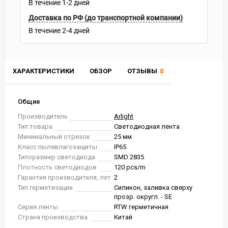
В течение
1-2
дней
Доставка по РФ (до транспортной компании)
В течение
2-4
дней
ХАРАКТЕРИСТИКИ
ОБЗОР
ОТЗЫВЫ
0
Общие
Производитель
Arlight
Тип товара
Светодиодная лента
Минимальный отрезок
25 мм
Класс пылевлагозащиты
IP65
Типоразмер светодиода
SMD 2835
Плотность светодиодов
120 pcs/m
Гарантия производителя, лет
2
Тип герметизации
Силикон, заливка сверху
прозр. округл. - SE
Серия ленты
RTW герметичная
Страна производства
Китай