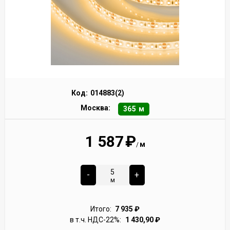
Код:
014883(2)
Москва:
365 м
1 587
₽
м
/
-
+
м
Итого:
7 935
₽
в т.ч. НДС-22%:
1 430,90
₽