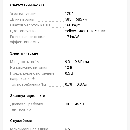
Светотехнические
Угол излучения
120 °
Длина волны
585 — 585 нм
Световой поток на 1м
160 lm/m
Цвет свечения
Yellow | Жёлтый 590 nm
Расчетная световая
17 lm/W
эффективность
Электрические
Мощность на 1м
9.3 — 9.6 Вт/м
Напряжение питания
12 В
Предельное отклонение
0.5 В
напряжения ±
Ток потребления 1м
0.78 — 0.8 A/m
Эксплуатационные
Диапазон рабочих
-30 — 45 °C
температур
Служебные
Максимальная длина
5 м