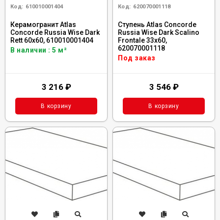
Код:
610010001404
Код:
620070001118
Керамогранит Atlas
Ступень Atlas Concorde
Concorde Russia Wise Dark
Russia Wise Dark Scalino
Rett 60x60, 610010001404
Frontale 33x60,
620070001118
В наличии : 5 м²
Под заказ
3 216
₽
3 546
₽
В корзину
В корзину