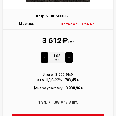
Код:
610015000396
Москва:
Осталось 3.24 м²
3 612
₽
м²
/
-
+
м²
Итого:
3 900,96
₽
в т.ч. НДС-22%:
703,45
₽
Цена за упаковку:
3 900,96
₽
1
уп.
/
1.08
м²
/
3
шт.