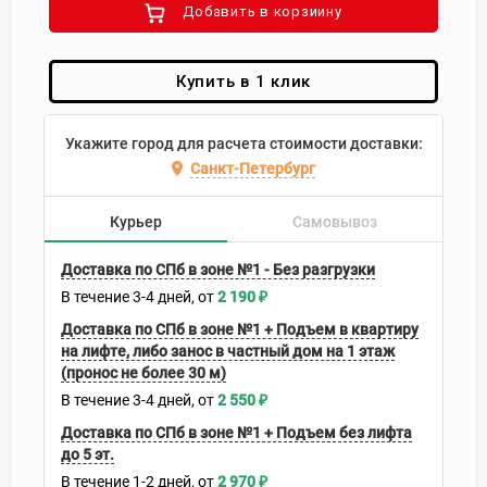
Добавить в корзиину
Купить в 1 клик
Укажите город для расчета стоимости доставки:
Санкт-Петербург
Курьер
Самовывоз
Доставка по СПб в зоне №1 - Без разгрузки
В течение
3-4
дней
2 190
₽
Доставка по СПб в зоне №1 + Подъем в квартиру
на лифте, либо занос в частный дом на 1 этаж
(пронос не более 30 м)
В течение
3-4
дней
2 550
₽
Доставка по СПб в зоне №1 + Подъем без лифта
до 5 эт.
В течение
1-2
дней
2 970
₽