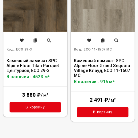
Код:
ECO 29-3
Код:
ECO 11-1507 MC
Каменный ламинат SPC
Каменный ламинат SPC
Alpine Floor Titan Parquet
Alpine Floor Grand Sequoia
Центурион, ЕСО 29-3
Village Клауд, ECO 11-1507
MC
В наличии : 4523 м²
В наличии : 916 м²
3 880
₽
/
м²
2 491
₽
/
м²
В корзину
В корзину