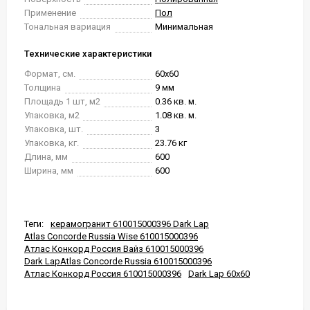
Применение
Пол
Тональная вариация
Минимальная
Технические характеристики
Формат, см.
60x60
Толщина
9 мм
Площадь 1 шт, м2
0.36 кв. м.
Упаковка, м2
1.08 кв. м.
Упаковка, шт.
3
Упаковка, кг.
23.76 кг
Длина, мм
600
Ширина, мм
600
Теги:
керамогранит 610015000396 Dark Lap
Atlas Concorde Russia Wise 610015000396
Атлас Конкорд Россия Вайз 610015000396
Dark LapAtlas Concorde Russia 610015000396
Атлас Конкорд Россия 610015000396
Dark Lap 60x60