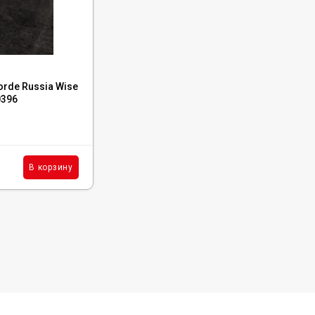
Код:
37488
orde Russia Wise
Керамогранит Ametis Marmulla MA00
0396
60x60x10 полир. рект.
В наличии : 197 м²
3 855
₽
м²
В корзину
В корзину
/