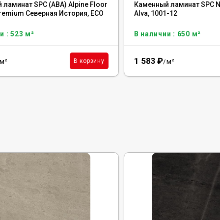
ламинат SPC (ABA) Alpine Floor
Каменный ламинат SPC No
Premium Северная История, ECO
Alva, 1001-12
и : 523 м²
В наличии : 650 м²
1 583
₽
м²
м²
В корзину
/