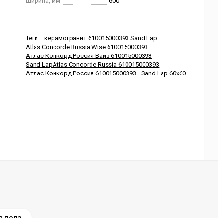
Ширина, мм
600
Теги:
керамогранит 610015000393 Sand Lap
Atlas Concorde Russia Wise 610015000393
Атлас Конкорд Россия Вайз 610015000393
Sand LapAtlas Concorde Russia 610015000393
Атлас Конкорд Россия 610015000393
Sand Lap 60x60
я пола