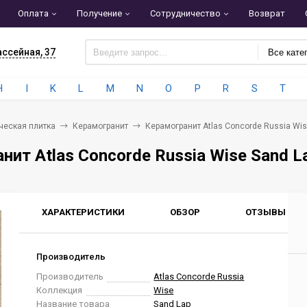
Оплата
Получение
Сотрудничество
Возврат
ассейная, 37
Все кате
H
I
K
L
M
N
O
P
R
S
T
ческая плитка
Керамогранит
Керамогранит Atlas Concorde Russia Wi
нит Atlas Concorde Russia Wise Sand 
ХАРАКТЕРИСТИКИ
ОБЗОР
ОТЗЫВЫ
0
Производитель
Производитель
Atlas Concorde Russia
Коллекция
Wise
Название товара
Sand Lap