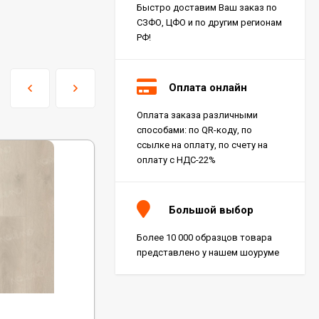
Быстро доставим Ваш заказ по
СЗФО, ЦФО и по другим регионам
РФ!
Оплата онлайн
Оплата заказа различными
способами: по QR-коду, по
ссылке на оплату, по счету на
оплату с НДС-22%
Большой выбор
Более 10 000 образцов товара
представлено у нашем шоуруме
Код:
Т0039043