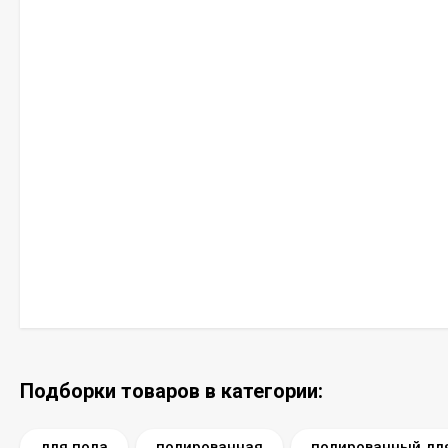
Подборки товаров в категории:
для пола
полированная
полированный дл