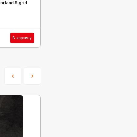
rland Sigrid
Каменный SPC ламинат FloorWood
Residence 7852 Дуб Антарес
В наличии : 221 м²
2 652
₽
м²
В корзину
В корзину
/