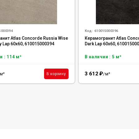
5000394
Код:
610015000396
нит Atlas Concorde Russia Wise
Керамогранит Atlas Conc
ey Lap 60x60, 610015000394
Dark Lap 60x60, 61001500
и : 114 м²
В наличии : 5 м²
3 612
₽
м²
м²
В корзину
/