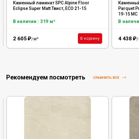
Каменный ламинат SPC Alpine Floor
Каменный 
Eclipse Super Matt Твист, ЕСО 21-15
Parquet 
19-15 MC
В наличии : 319 м²
В наличи
2 605
₽
4 438
₽
м²
В корзину
/
/
Рекомендуем посмотреть
СРАВНИТЬ ВСЕ