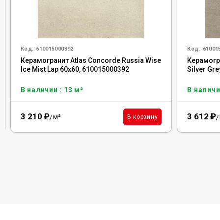
Код:
610015000392
Код:
61001
Керамогранит Atlas Concorde Russia Wise
Керамогра
Ice Mist Lap 60x60, 610015000392
Silver Gr
В наличии : 13 м²
В наличи
3 210
₽
3 612
₽
м²
В корзину
/
/