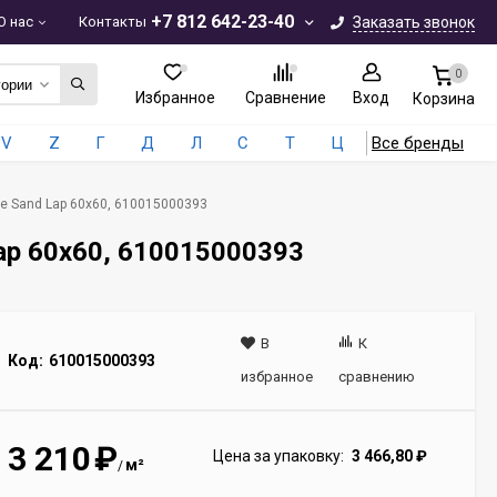
+7 812 642-23-40
О нас
Контакты
Заказать звонок
0
гории
Избранное
Сравнение
Вход
Корзина
V
Z
Г
Д
Л
С
Т
Ц
Все бренды
se Sand Lap 60x60, 610015000393
Lap 60x60, 610015000393
В
К
Код:
610015000393
избранное
сравнению
3 210
₽
Цена за упаковку:
3 466,80
₽
м²
/