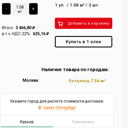
1
уп.
/
1.08
м²
/
3
шт.
-
+
м²
Добавить в корзиину
Итого:
3 466,80
₽
в т.ч. НДС-22%:
625,16
₽
Купить в 1 клик
Наличие товара по городам:
Москва:
Осталось 7.56 м²
Укажите город для расчета стоимости доставки:
Санкт-Петербург
Курьер
Самовывоз