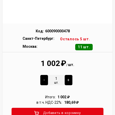
Код:
600090000478
Санкт-Петербург:
Осталось 5 шт.
Москва:
11 шт.
1 002
₽
шт.
/
-
+
шт.
Итого:
1 002
₽
в т.ч. НДС-22%:
180,69
₽
Добавить в корзиину