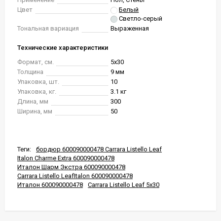
Цвет
Белый
Светло-серый
Тональная вариация
Выраженная
Технические характеристики
Формат, см.
5x30
Толщина
9 мм
Упаковка, шт.
10
Упаковка, кг.
3.1 кг
Длина, мм
300
Ширина, мм
50
Теги:
бордюр 600090000478 Carrara Listello Leaf
Italon Charme Extra 600090000478
Италон Шарм Экстра 600090000478
Carrara Listello LeafItalon 600090000478
Италон 600090000478
Carrara Listello Leaf 5x30