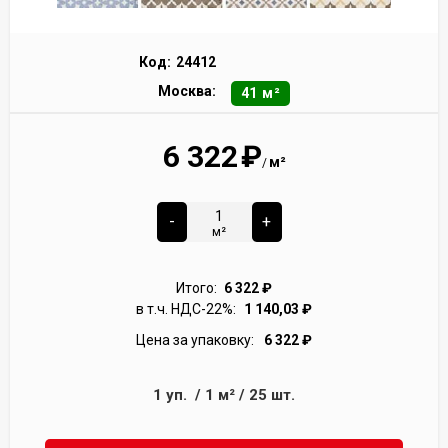
Код:
24412
Москва:
41 м²
6 322
₽
м²
/
-
+
м²
Итого:
6 322
₽
в т.ч. НДС-22%:
1 140,03
₽
Цена за упаковку:
6 322
₽
1
уп.
/
1
м²
/
25
шт.