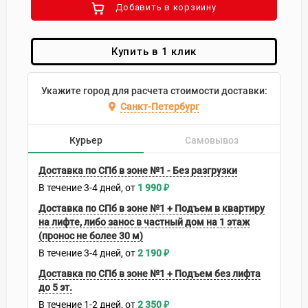
Добавить в корзиину
Купить в 1 клик
Укажите город для расчета стоимости доставки:
Санкт-Петербург
Курьер
Самовывоз
Доставка по СПб в зоне №1 - Без разгрузки
В течение
3-4
дней
1 990
₽
Доставка по СПб в зоне №1 + Подъем в квартиру
на лифте, либо занос в частный дом на 1 этаж
(пронос не более 30 м)
В течение
3-4
дней
2 190
₽
Доставка по СПб в зоне №1 + Подъем без лифта
до 5 эт.
В течение
1-2
дней
2 350
₽