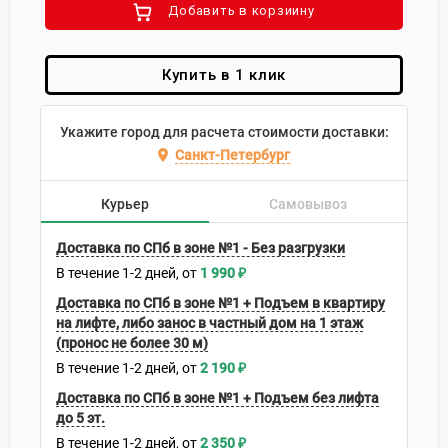
Добавить в корзиину
Купить в 1 клик
Укажите город для расчета стоимости доставки:
Санкт-Петербург
Курьер
Самовывоз
Доставка по СПб в зоне №1 - Без разгрузки
В течение
1-2
дней
1 990
₽
Доставка по СПб в зоне №1 + Подъем в квартиру
на лифте, либо занос в частный дом на 1 этаж
(пронос не более 30 м)
В течение
1-2
дней
2 190
₽
Доставка по СПб в зоне №1 + Подъем без лифта
до 5 эт.
В течение
1-2
дней
2 350
₽