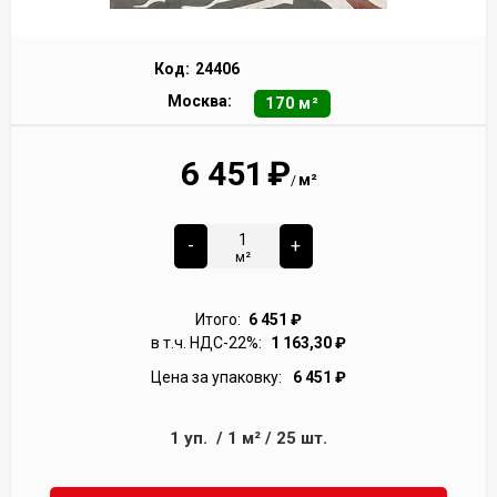
Код:
24406
Москва:
170 м²
6 451
₽
м²
/
-
+
м²
Итого:
6 451
₽
в т.ч. НДС-22%:
1 163,30
₽
Цена за упаковку:
6 451
₽
1
уп.
/
1
м²
/
25
шт.