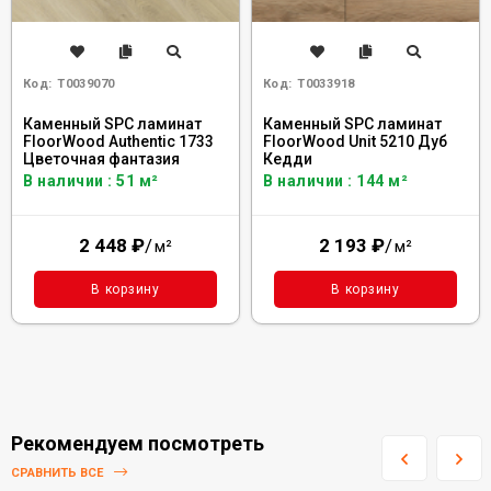
Код:
Т0039070
Код:
Т0033918
Каменный SPC ламинат
Каменный SPC ламинат
FloorWood Authentic 1733
FloorWood Unit 5210 Дуб
Цветочная фантазия
Кедди
В наличии : 51 м²
В наличии : 144 м²
2 448
₽
/
2 193
₽
/
м²
м²
В корзину
В корзину
Рекомендуем посмотреть
СРАВНИТЬ ВСЕ