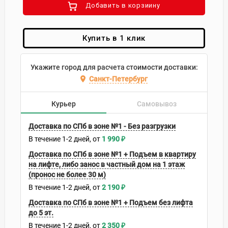
Добавить в корзиину
Купить в 1 клик
Укажите город для расчета стоимости доставки:
Санкт-Петербург
Курьер
Самовывоз
Доставка по СПб в зоне №1 - Без разгрузки
В течение
1-2
дней
1 990
₽
Доставка по СПб в зоне №1 + Подъем в квартиру
на лифте, либо занос в частный дом на 1 этаж
(пронос не более 30 м)
В течение
1-2
дней
2 190
₽
Доставка по СПб в зоне №1 + Подъем без лифта
до 5 эт.
В течение
1-2
дней
2 350
₽