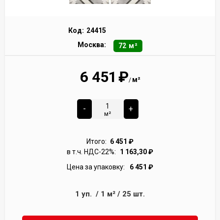
Код:
24415
Москва:
72 м²
6 451
₽
м²
/
-
+
м²
Итого:
6 451
₽
в т.ч. НДС-22%:
1 163,30
₽
Цена за упаковку:
6 451
₽
1
уп.
/
1
м²
/
25
шт.