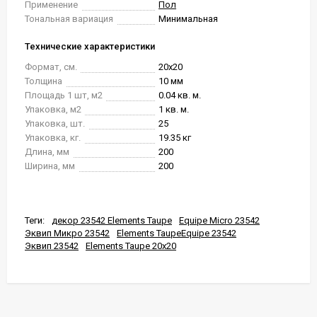
Применение
Пол
Тональная вариация
Минимальная
Технические характеристики
Формат, см.
20x20
Толщина
10 мм
Площадь 1 шт, м2
0.04 кв. м.
Упаковка, м2
1 кв. м.
Упаковка, шт.
25
Упаковка, кг.
19.35 кг
Длина, мм
200
Ширина, мм
200
Теги:
декор 23542 Elements Taupe
Equipe Micro 23542
Эквип Микро 23542
Elements TaupeEquipe 23542
Эквип 23542
Elements Taupe 20x20