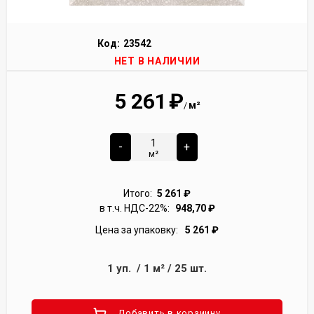
Код:
23542
НЕТ В НАЛИЧИИ
5 261
₽
м²
/
-
+
м²
Итого:
5 261
₽
в т.ч. НДС-22%:
948,70
₽
Цена за упаковку:
5 261
₽
1
уп.
/
1
м²
/
25
шт.
Добавить в корзиину