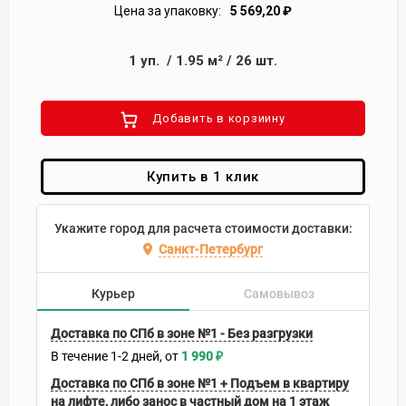
Цена за упаковку:
5 569,20
₽
1
уп.
/
1.95
м²
/
26
шт.
Добавить в корзиину
Купить в 1 клик
Укажите город для расчета стоимости доставки:
Санкт-Петербург
Курьер
Самовывоз
Доставка по СПб в зоне №1 - Без разгрузки
В течение
1-2
дней
1 990
₽
Доставка по СПб в зоне №1 + Подъем в квартиру
на лифте, либо занос в частный дом на 1 этаж