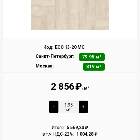
Код:
ECO 13-20 MC
Санкт-Петербург:
79.95 м²
Москва:
819 м²
2 856
₽
м²
/
-
+
м²
Итого:
5 569,20
₽
в т.ч. НДС-22%:
1 004,28
₽