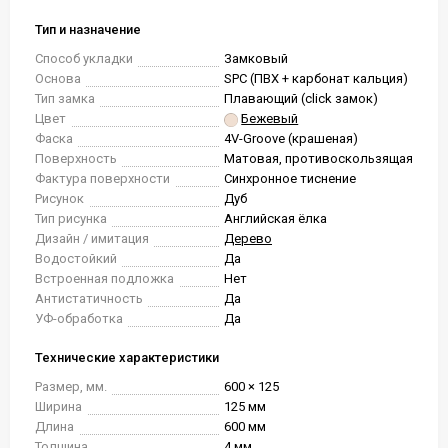
Тип и назначение
Способ укладки
Замковый
Основа
SPC (ПВХ + карбонат кальция)
Тип замка
Плавающий (click замок)
Цвет
Бежевый
Фаска
4V-Groove (крашеная)
Поверхность
Матовая, противоскользящая
Фактура поверхности
Синхронное тиснение
Рисунок
Дуб
Тип рисунка
Английская ёлка
Дизайн / имитация
Дерево
Водостойкий
Да
Встроенная подложка
Нет
Антистатичность
Да
УФ-обработка
Да
Технические характеристики
Размер, мм.
600 × 125
Ширина
125 мм
Длина
600 мм
Толщина
4 мм