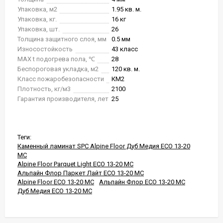
Упаковка, м2
1.95 кв. м.
Упаковка, кг.
16 кг
Упаковка, шт.
26
Толщина защитного слоя, мм
0.5 мм
Износостойкость
43 класс
MAX t подогрева пола, ℃
28
Беспороговая укладка, м2
120 кв. м.
Класс пожаробезопасности
КМ2
Плотность, кг/м3
2100
Гарантия производителя, лет
25
Теги:
Каменный ламинат SPC Alpine Floor Дуб Медия ЕСО 13-20
MC
Alpine Floor Parquet Light ЕСО 13-20 MC
Альпайн Флор Паркет Лайт ЕСО 13-20 MC
Alpine Floor ЕСО 13-20 MC
Альпайн Флор ЕСО 13-20 MC
Дуб Медия ЕСО 13-20 MC