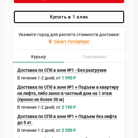
Купить в 1 клик
Укажите город для расчета стоимости доставки:
Санкт-Петербург
Курьер
Самовывоз
Доставка по СПб в зоне №1 - Без разгрузки
В течение
1-2
дней
1 990
₽
Доставка по СПб в зоне №1 + Подъем в квартиру
на лифте, либо занос в частный дом на 1 этаж
(пронос не более 30 м)
В течение
1-2
дней
2 190
₽
Доставка по СПб в зоне №1 + Подъем без лифта
до 5 эт.
В течение
1-2
дней
2 350
₽