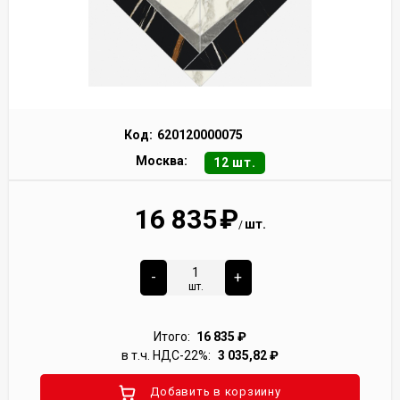
Код:
620120000075
Москва:
12 шт.
16 835
₽
шт.
/
-
+
шт.
Итого:
16 835
₽
в т.ч. НДС-22%:
3 035,82
₽
Добавить в корзиину