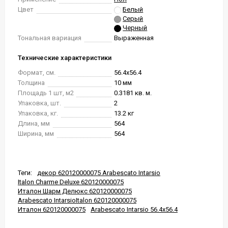
Цвет
Белый
Серый
Черный
Тональная вариация
Выраженная
Технические характеристики
Формат, см.
56.4x56.4
Толщина
10 мм
Площадь 1 шт, м2
0.3181 кв. м.
Упаковка, шт.
2
Упаковка, кг.
13.2 кг
Длина, мм
564
Ширина, мм
564
Теги:
декор 620120000075 Arabescato Intarsio
Italon Charme Deluxe 620120000075
Италон Шарм Делюкс 620120000075
Arabescato IntarsioItalon 620120000075
Италон 620120000075
Arabescato Intarsio 56.4x56.4