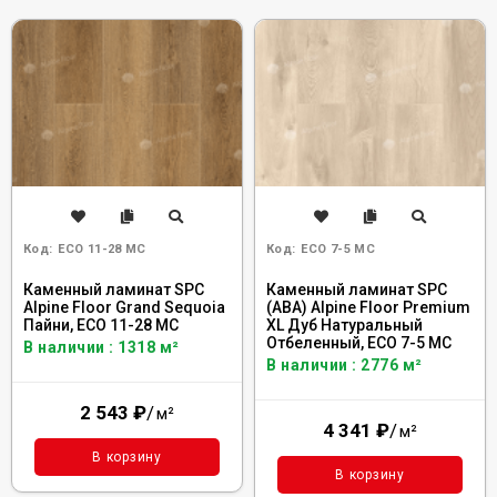
Код:
ECO 11-28 MC
Код:
ECO 7-5 MC
Каменный ламинат SPC
Каменный ламинат SPC
Alpine Floor Grand Sequoia
(ABA) Alpine Floor Premium
Пайни, ECO 11-28 MC
XL Дуб Натуральный
Отбеленный, ECO 7-5 MC
В наличии : 1318 м²
В наличии : 2776 м²
2 543
₽
/
м²
4 341
₽
/
м²
В корзину
В корзину