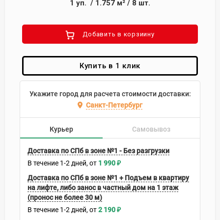
1
уп.
/
1.757
м²
/
8
шт.
Добавить в корзиину
Купить в 1 клик
Укажите город для расчета стоимости доставки:
Санкт-Петербург
Курьер
Самовывоз
Доставка по СПб в зоне №1 - Без разгрузки
В течение
1-2
дней
1 990
₽
Доставка по СПб в зоне №1 + Подъем в квартиру
на лифте, либо занос в частный дом на 1 этаж
(пронос не более 30 м)
В течение
1-2
дней
2 190
₽