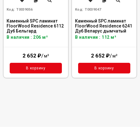
Код:
Т0039056
Код:
Т0039047
Каменный SPC ламинат
Каменный SPC ламинат
FloorWood Residence 6112
FloorWood Residence 6241
Дуб Бельгард
Дуб Веларус дымчатый
В наличии : 206 м²
В наличии : 112 м²
2 652
₽
/
2 652
₽
/
м²
м²
В корзину
В корзину