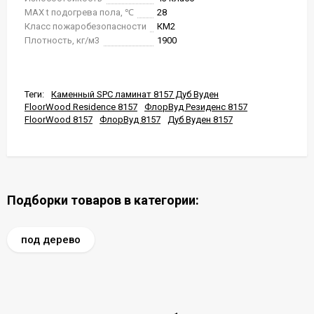
MAX t подогрева пола, ℃
28
Класс пожаробезопасности
КМ2
Плотность, кг/м3
1900
Теги:
Каменный SPC ламинат 8157 Дуб Вуден
FloorWood Residence 8157
ФлорВуд Резиденс 8157
FloorWood 8157
ФлорВуд 8157
Дуб Вуден 8157
Подборки товаров в категории:
под дерево