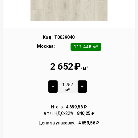
Код:
Т0039040
Москва:
112.448 м²
2 652
₽
м²
/
-
+
м²
Итого:
4 659,56
₽
в т.ч. НДС-22%:
840,25
₽
Цена за упаковку:
4 659,56
₽