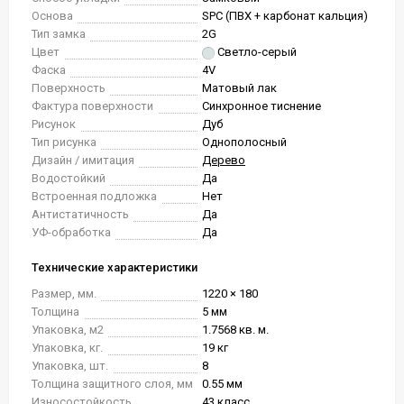
Основа
SPC (ПВХ + карбонат кальция)
Тип замка
2G
Цвет
Светло-серый
Фаска
4V
Поверхность
Матовый лак
Фактура поверхности
Синхронное тиснение
Рисунок
Дуб
Тип рисунка
Однополосный
Дизайн / имитация
Дерево
Водостойкий
Да
Встроенная подложка
Нет
Антистатичность
Да
УФ-обработка
Да
Технические характеристики
Размер, мм.
1220 × 180
Толщина
5 мм
Упаковка, м2
1.7568 кв. м.
Упаковка, кг.
19 кг
Упаковка, шт.
8
Толщина защитного слоя, мм
0.55 мм
Износостойкость
43 класс