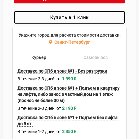
Купить в 1 клик
Укажите город для расчета стоимости доставки:
Санкт-Петербург
Курьер
Самовывоз
Доставка по СПб в зоне №1 - Без разгрузки
В течение
2-3
дней
1 990
₽
Доставка по СПб в зоне №1 + Подъем в квартиру
на лифте, либо занос в частный дом на 1 этаж
(пронос не более 30 м)
В течение
2-3
дней
2 190
₽
Доставка по СПб в зоне №1 + Подъем без лифта
до 5 эт.
В течение
1-2
дней
2 350
₽