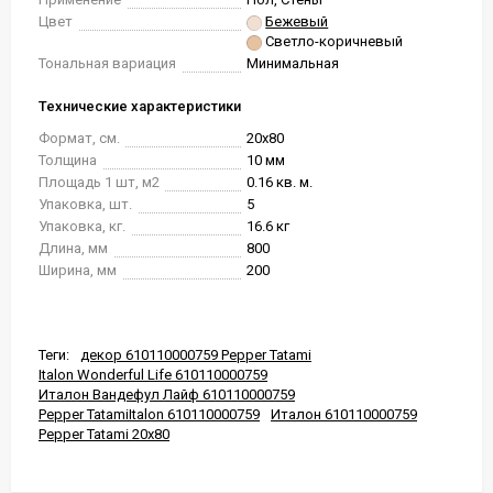
Цвет
Бежевый
Светло-коричневый
Тональная вариация
Минимальная
Технические характеристики
Формат, см.
20x80
Толщина
10 мм
Площадь 1 шт, м2
0.16 кв. м.
Упаковка, шт.
5
Упаковка, кг.
16.6 кг
Длина, мм
800
Ширина, мм
200
Теги:
декор 610110000759 Pepper Tatami
Italon Wonderful Life 610110000759
Италон Вандефул Лайф 610110000759
Pepper TatamiItalon 610110000759
Италон 610110000759
Pepper Tatami 20x80