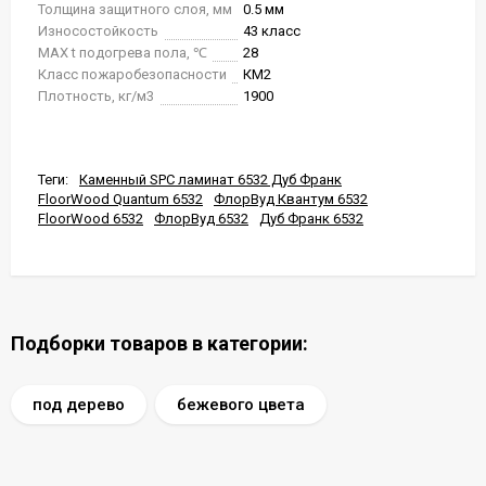
Толщина защитного слоя, мм
0.5 мм
Износостойкость
43 класс
MAX t подогрева пола, ℃
28
Класс пожаробезопасности
КМ2
Плотность, кг/м3
1900
Теги:
Каменный SPC ламинат 6532 Дуб Франк
FloorWood Quantum 6532
ФлорВуд Квантум 6532
FloorWood 6532
ФлорВуд 6532
Дуб Франк 6532
Подборки товаров в категории:
под дерево
бежевого цвета