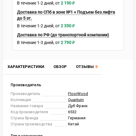
В течение
1-2
дней
2 190
₽
Доставка по СПб в зоне №1 + Подъем без лифта
до 5 эт.
В течение
1-2
дней
2 350
₽
Доставка по РФ (до транспортной компании)
В течение
1-3
дней
2 790
₽
ХАРАКТЕРИСТИКИ
ОБЗОР
ОТЗЫВЫ
0
Производитель
Производитель
FloorWood
Коллекция
Quantum
Название товара
Дуб Франк
Код производителя
6532
Страна бренда
Германия
Страна производства
Китай
Тип и назначение