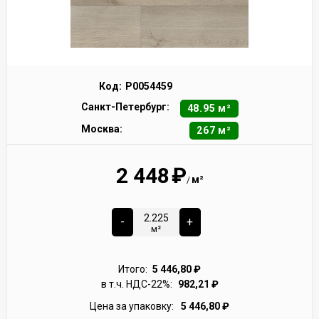
Код:
Р0054459
Санкт-Петербург:
48.95 м²
Москва:
267 м²
2 448
₽
м²
/
-
+
м²
Итого:
5 446,80
₽
в т.ч. НДС-22%:
982,21
₽
Цена за упаковку:
5 446,80
₽