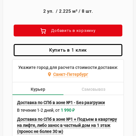
2
уп.
/
2.225
м²
/
8
шт.
Добавить в корзиину
Купить в 1 клик
Укажите город для расчета стоимости доставки:
Санкт-Петербург
Курьер
Самовывоз
Доставка по СПб в зоне №1 - Без разгрузки
В течение
1-2
дней
1 990
₽
Доставка по СПб в зоне №1 + Подъем в квартиру
на лифте, либо занос в частный дом на 1 этаж
(пронос не более 30 м)