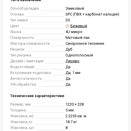
Способ укладки
Замковый
Основа
SPC (ПВХ + карбонат кальция)
Тип замка
2G
Цвет
Бежевый
Фаска
4U микро
Поверхность
Матовый лак
Фактура поверхности
Синхронное тиснение
Рисунок
Дуб
Тип рисунка
Однополосный
Дизайн / имитация
Дерево
Водостойкий
Да
Встроенная подложка
Да, 1 мм
Антистатичность
Да
УФ-обработка
Да
Технические характеристики
Размер, мм.
1220 × 228
Толщина
5 мм
Упаковка, м2
2.2253 кв. м.
Упаковка, кг.
18.7 кг
Упаковка, шт.
8