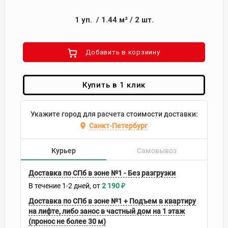
1
уп.
/
1.44
м²
/
2
шт.
Добавить в корзиину
Купить в 1 клик
Укажите город для расчета стоимости доставки:
Санкт-Петербург
Курьер
Самовывоз
Доставка по СПб в зоне №1 - Без разгрузки
В течение
1-2
дней
2 190
₽
Доставка по СПб в зоне №1 + Подъем в квартиру
на лифте, либо занос в частный дом на 1 этаж
(пронос не более 30 м)