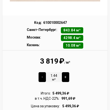
Код:
610010002647
Санкт-Петербург:
843.84 м²
Москва:
4298.4 м²
Казань:
10.08 м²
3 819
₽
м²
/
-
+
м²
Итого:
5 499,36
₽
в т.ч. НДС-22%:
991,69
₽
Цена за упаковку:
5 499,36
₽