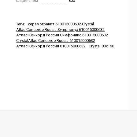
Ширина, мм
800
Теги:
керамогранит 610015000632 Crystal
Atlas Concorde Russia Symphonyx 610015000632
Атлас Конкорд Россия Симфоникс 610015000632
CrystalAtlas Concorde Russia 610015000632
Атлас Конкорд Россия 610015000632
Crystal 80x160