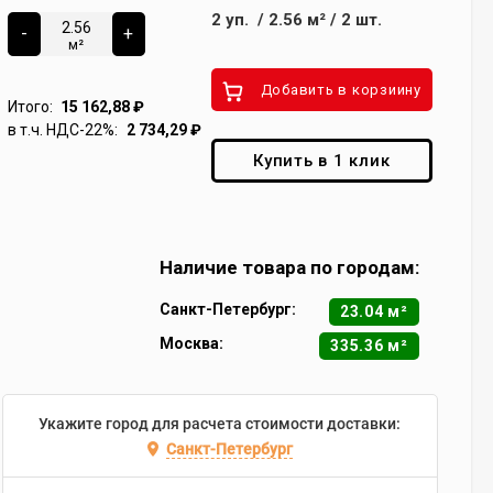
2
уп.
/
2.56
м²
/
2
шт.
-
+
м²
Добавить в корзиину
Итого:
15 162,88
₽
в т.ч. НДС-22%:
2 734,29
₽
Купить в 1 клик
Наличие товара по городам:
Санкт-Петербург:
23.04 м²
Москва:
335.36 м²
Укажите город для расчета стоимости доставки:
Санкт-Петербург