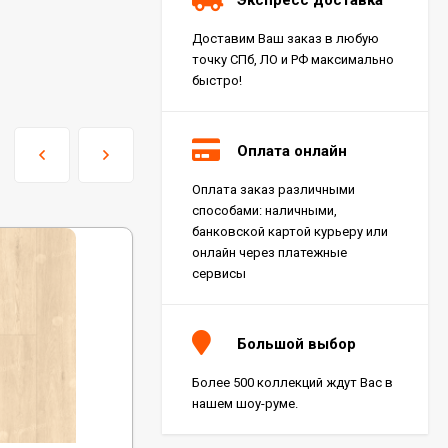
Доставим Ваш заказ в любую
точку СПб, ЛО и РФ максимально
быстро!
Оплата онлайн
Оплата заказ различными
Керамогранит Italon
способами: наличными,
Charme Extra Silver Ret
60x120, 610010001196
банковской картой курьеру или
4 046
₽
м²
/
онлайн через платежные
сервисы
Керамогранит Italon
Charme Evo Imperiale
Большой выбор
Ret 60x120,
610010001413
4 025
₽
м²
/
Более 500 коллекций ждут Вас в
нашем шоу-руме.