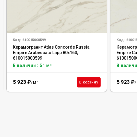
Код:
610015000599
Код:
61001
Керамогранит Atlas Concorde Russia
Керамогра
Empire Arabescato Lapp 80x160,
Empire Ca
610015000599
61001500
В наличии : 51 м²
В наличи
5 923
₽
5 923
₽
м²
В корзину
/
/