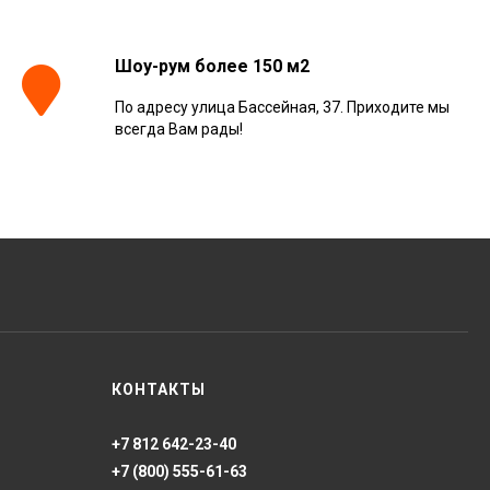
Ret 60x120,
610010001413
4 025
₽
м²
/
Шоу-рум более 150 м2
По адресу улица Бассейная, 37. Приходите мы
Керамогранит
всегда Вам рады!
Kerranova Alleya Dark
Brown 20x120, K-
2104/SR/200x1200x11
3 110
₽
м²
/
Керамогранит
ONLYGRES Cement
COG501 60x60x20
противоскольз. рект.
4 130
₽
м²
/
(0.72 м2)
Керамогранит Atlas
КОНТАКТЫ
Concorde Russia Rive
Dolce Riva Rettificato
20x120, 610010002297
4 008
₽
м²
/
+7 812 642-23-40
+7 (800) 555-61-63