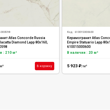
5000598
Код:
610015000600
нит Atlas Concorde Russia
Керамогранит Atlas Conc
lacatta Diamond Lapp 80x160,
Empire Statuario Lapp 80x
0598
610015000600
и : 210 м²
В наличии : 20 м²
5 923
₽
м²
м²
В корзину
/