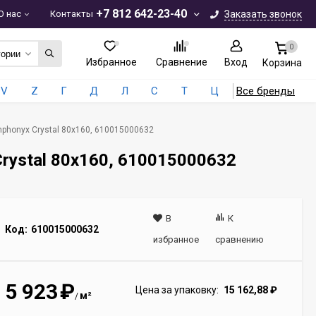
+7 812 642-23-40
О нас
Контакты
Заказать звонок
0
гории
Избранное
Сравнение
Вход
Корзина
V
Z
Г
Д
Л
С
Т
Ц
Все бренды
mphonyx Crystal 80x160, 610015000632
Crystal 80x160, 610015000632
В
К
Код:
610015000632
избранное
сравнению
5 923
₽
Цена за упаковку:
15 162,88
₽
м²
/