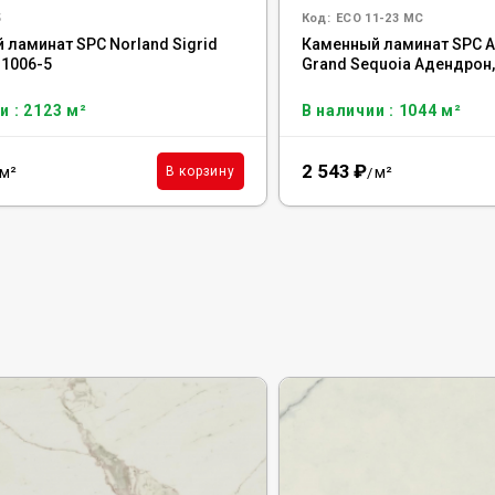
5
Код:
ECO 11-23 MC
 ламинат SPC Norland Sigrid
Каменный ламинат SPC Al
, 1006-5
Grand Sequoia Адендрон,
и : 2123 м²
В наличии : 1044 м²
2 543
₽
м²
м²
В корзину
/