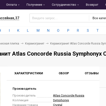
Оплата
Получение
Сотрудничество
Возврат
ассейная, 37
Все кате
H
I
K
L
M
N
O
P
R
S
T
ческая плитка
Керамогранит
Керамогранит Atlas Concorde Russia Sy
нит Atlas Concorde Russia Symphonyx 
ХАРАКТЕРИСТИКИ
ОБЗОР
ОТЗЫВЫ
0
Производитель
Производитель
Atlas Concorde Russia
Коллекция
Symphonyx
Название товара
Crystal