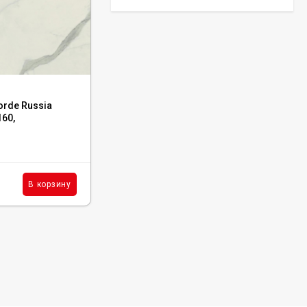
Керамогранит Italon
Continuum Polar Ret
60x60, 610010002672
3 001
₽
м²
/
Код:
610015000602
orde Russia
Керамогранит Atlas Concorde Russia
160,
Empire Tajmahal Lapp 80x160,
Керамогранит Italon
610015000602
Continuum Petrol Ret
60x60, 610010002676
В наличии : 18 м²
3 226
₽
м²
/
5 923
₽
м²
В корзину
В корзину
/
Керамогранит Italon
Charme Extra Silver Ret
60x120, 610010001196
4 046
₽
м²
/
Керамогранит Italon
Charme Evo Imperiale