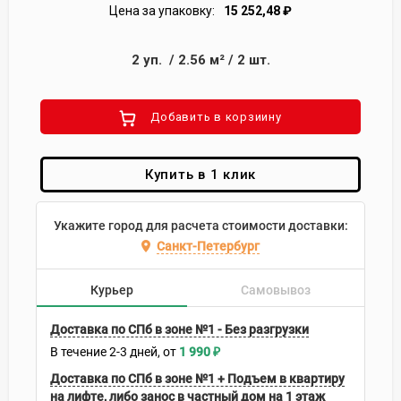
Цена за упаковку:
15 252,48
₽
2
уп.
/
2.56
м²
/
2
шт.
Добавить в корзиину
Купить в 1 клик
Укажите город для расчета стоимости доставки:
Санкт-Петербург
Курьер
Самовывоз
Доставка по СПб в зоне №1 - Без разгрузки
В течение
2-3
дней
1 990
₽
Доставка по СПб в зоне №1 + Подъем в квартиру
на лифте, либо занос в частный дом на 1 этаж