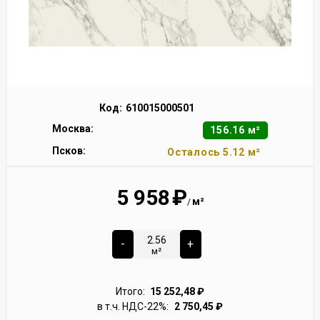
Код:
610015000501
Москва:
156.16 м²
Псков:
Осталось 5.12 м²
5 958
₽
м²
/
-
+
м²
Итого:
15 252,48
₽
в т.ч. НДС-22%:
2 750,45
₽