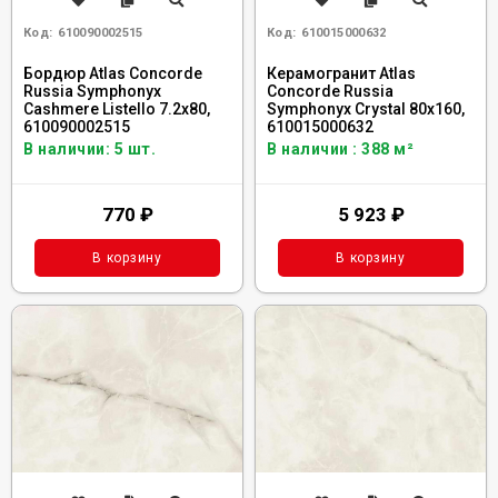
Код:
610090002515
Код:
610015000632
Бордюр Atlas Concorde
Керамогранит Atlas
Russia Symphonyx
Concorde Russia
Cashmere Listello 7.2x80,
Symphonyx Crystal 80x160,
610090002515
610015000632
В наличии: 5 шт.
В наличии : 388 м²
770
₽
5 923
₽
В корзину
В корзину