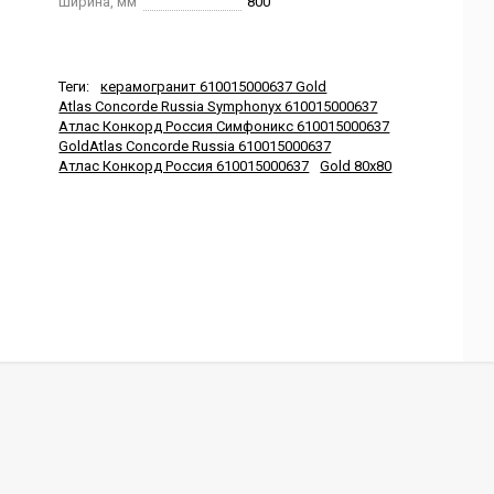
Ширина, мм
800
Теги:
керамогранит 610015000637 Gold
Atlas Concorde Russia Symphonyx 610015000637
Атлас Конкорд Россия Симфоникс 610015000637
GoldAtlas Concorde Russia 610015000637
Атлас Конкорд Россия 610015000637
Gold 80x80