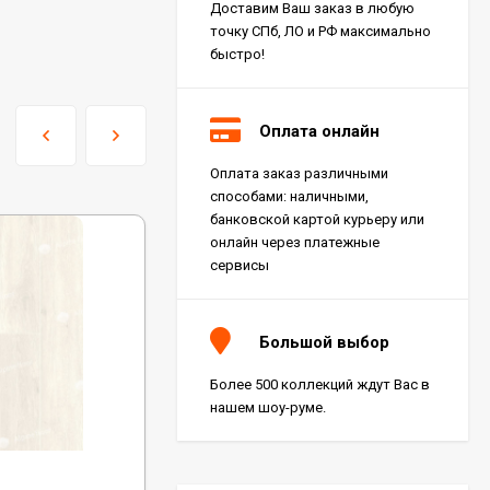
Доставим Ваш заказ в любую
точку СПб, ЛО и РФ максимально
быстро!
Оплата онлайн
Оплата заказ различными
Керамогранит Italon
способами: наличными,
Charme Extra Silver Ret
60x120, 610010001196
банковской картой курьеру или
4 046
₽
м²
/
онлайн через платежные
сервисы
Керамогранит Italon
Charme Evo Imperiale
Большой выбор
Ret 60x120,
610010001413
4 025
₽
м²
/
Более 500 коллекций ждут Вас в
нашем шоу-руме.
Керамогранит
Kerranova Alleya Dark
Код:
ECO 4-26 MC
Brown 20x120, K-