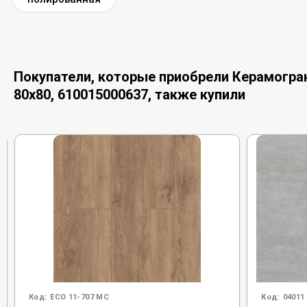
Покупатели, которые приобрели Керамогран
80x80, 610015000637, также купили
Код:
ECO 11-707 MC
Код:
04011