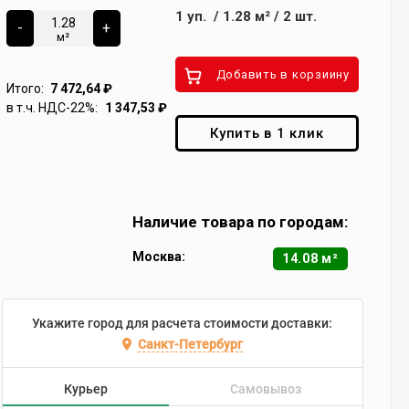
1
уп.
/
1.28
м²
/
2
шт.
-
+
м²
Добавить в корзиину
Итого:
7 472,64
₽
в т.ч. НДС-22%:
1 347,53
₽
Купить в 1 клик
Наличие товара по городам:
Москва:
14.08 м²
Укажите город для расчета стоимости доставки:
Санкт-Петербург
Курьер
Самовывоз