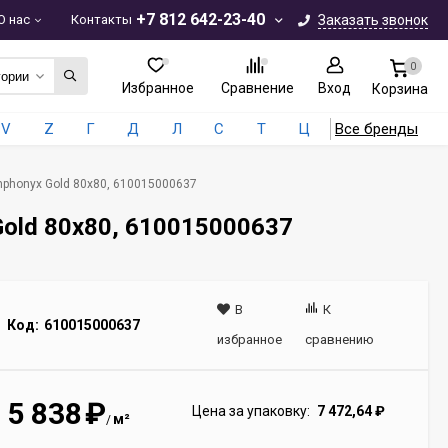
+7 812 642-23-40
О нас
Контакты
Заказать звонок
0
гории
Избранное
Сравнение
Вход
Корзина
V
Z
Г
Д
Л
С
Т
Ц
Все бренды
mphonyx Gold 80x80, 610015000637
Gold 80x80, 610015000637
В
К
Код:
610015000637
избранное
сравнению
5 838
₽
Цена за упаковку:
7 472,64
₽
м²
/