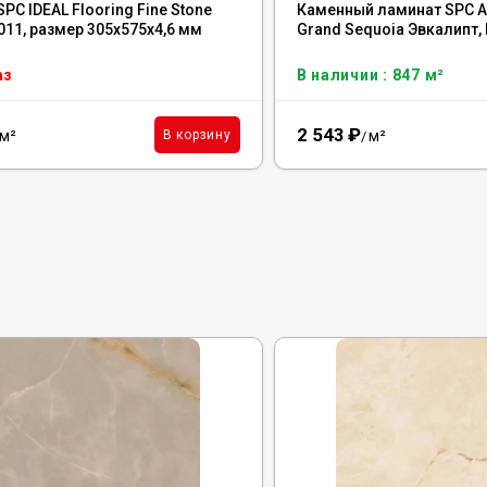
PC IDEAL Flooring Fine Stone
Каменный ламинат SPC Al
011, размер 305x575x4,6 мм
Grand Sequoia Эвкалипт,
аз
В наличии : 847 м²
2 543
₽
м²
м²
В корзину
/