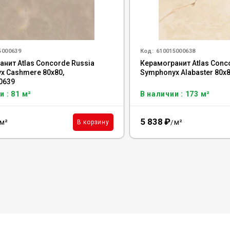
5000639
Код:
610015000638
нит Atlas Concorde Russia
Керамогранит Atlas Conc
x Cashmere 80x80,
Symphonyx Alabaster 80x
0639
и : 81 м²
В наличии : 173 м²
5 838
₽
м²
м²
В корзину
/