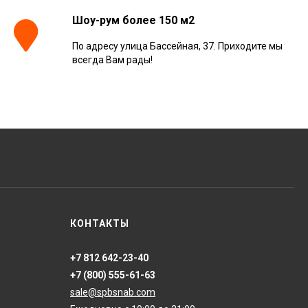
Шоу-рум более 150 м2
По адресу улица Бассейная, 37. Приходите мы
Керамогранит
всегда Вам рады!
Kerranova Alleya Dark
Brown 20x120, K-
2104/SR/200x1200x11
3 110
₽
м²
/
Керамогранит
ONLYGRES Cement
COG501 60x60x20
противоскольз. рект.
4 130
₽
м²
/
(0.72 м2)
Керамогранит Atlas
КОНТАКТЫ
Concorde Russia Rive
Dolce Riva Rettificato
20x120, 610010002297
4 008
₽
м²
/
+7 812 642-23-40
+7 (800) 555-61-63
sale@spbsnab.com