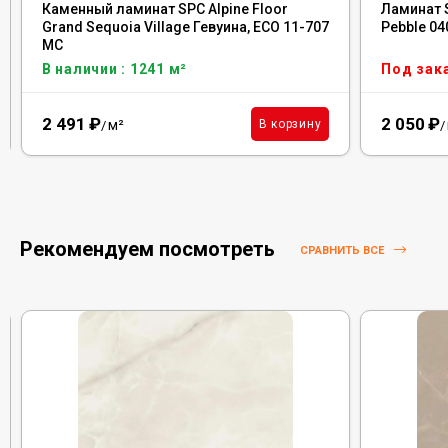
Каменный ламинат SPC Alpine Floor
Ламинат S
Grand Sequoia Village Гевуина, ECO 11-707
Pebble 04
MC
В наличии : 1241 м²
Под зак
2 491
₽
2 050
₽
м²
В корзину
/
/
Рекомендуем посмотреть
СРАВНИТЬ ВСЕ