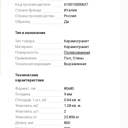
Код производителя
610015000637
Страна бренда
Италия
Страна производства
Россия
Образец
Да
Тип и назначение
Тип товара
Керамогранит
Материал
Керамогранит
Поверхность
Полированная
Применение
Пол, Стены
Тональная вариация
Выраженная
Технические
характеристики
Формат, см.
80x80
Толщина
9 мм
Площадь 1 шт, м2
0.64 кв. м.
Упаковка, м2
1.28 кв. м.
Упаковка, шт.
2
Упаковка, кг.
25.856 кг
Длина, мм
800