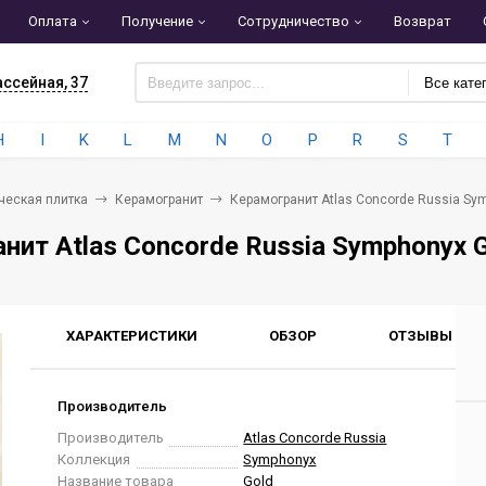
Оплата
Получение
Сотрудничество
Возврат
ассейная, 37
Все кате
H
I
K
L
M
N
O
P
R
S
T
ческая плитка
Керамогранит
Керамогранит Atlas Concorde Russia Sy
нит Atlas Concorde Russia Symphonyx 
ХАРАКТЕРИСТИКИ
ОБЗОР
ОТЗЫВЫ
0
Производитель
Производитель
Atlas Concorde Russia
Коллекция
Symphonyx
Название товара
Gold