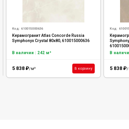
Код:
610015000636
Код:
61001
Керамогранит Atlas Concorde Russia
Керамогра
Symphonyx Crystal 80x80, 610015000636
Symphony
61001500
В наличии : 242 м²
В наличи
5 838
₽
5 838
₽
м²
В корзину
/
/