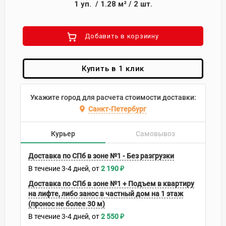
1
уп.
/
1.28
м²
/
2
шт.
Добавить в корзиину
Купить в 1 клик
Укажите город для расчета стоимости доставки:
Санкт-Петербург
Курьер
Самовывоз
Доставка по СПб в зоне №1 - Без разгрузки
В течение
3-4
дней
2 190
₽
Доставка по СПб в зоне №1 + Подъем в квартиру
на лифте, либо занос в частный дом на 1 этаж
(пронос не более 30 м)
В течение
3-4
дней
2 550
₽