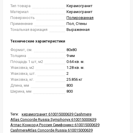
Тип товара
Керамогранит
Материал
Керамогранит
Поверхность
Полированная
Применение
Пол, Стены
Тональная вариация
Выраженная
Технические характеристики
Формат, см.
80x80
Толщина
9 мм
Площадь 1 шт, м2
0.64 кв. м.
Упаковка, м2
1.28 кв. м.
Упаковка, шт.
2
Упаковка, кг.
25.856 кг
Длина, мм
800
Ширина, мм
800
Теги:
керамогранит 610015000639 Cashmere
Atlas Concorde Russia Symphonyx 610015000639
Атлас Конкорд Россия Симфоникс 610015000639
CashmereAtlas Concorde Russia 610015000639