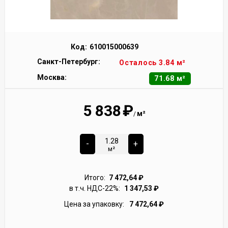
Код:
610015000639
Санкт-Петербург:
Осталось 3.84 м²
Москва:
71.68 м²
5 838
₽
м²
/
-
+
м²
Итого:
7 472,64
₽
в т.ч. НДС-22%:
1 347,53
₽
Цена за упаковку:
7 472,64
₽