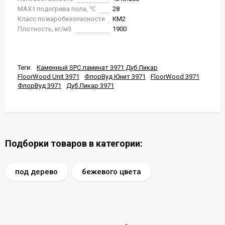
MAX t подогрева пола, ℃
28
Класс пожаробезопасности
КМ2
Плотность, кг/м3
1900
Теги:
Каменный SPC ламинат 3971 Дуб Ликар
FloorWood Unit 3971
ФлорВуд Юнит 3971
FloorWood 3971
ФлорВуд 3971
Дуб Ликар 3971
Подборки товаров в категории:
под дерево
бежевого цвета