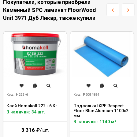
Покупатели, которые приобрели
Каменный SPC ламинат FloorWood
Unit 3971 Дуб Ликар, также купили
Код:
H222-6
Код:
Р0054854
Клей Homakoll 222 - 6 Кг
Подложка IXPE Respect
Floor Blue Alumium 1100х2
В наличии: 34 шт.
мм
В наличии : 1140 м²
3 316
₽
/
шт.