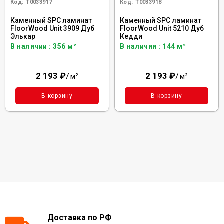
Код:
Т0033917
Код:
Т0033918
Каменный SPC ламинат
Каменный SPC ламинат
FloorWood Unit 3909 Дуб
FloorWood Unit 5210 Дуб
Элькар
Кедди
В наличии : 356 м²
В наличии : 144 м²
2 193
₽
/
2 193
₽
/
м²
м²
В корзину
В корзину
Доставка по РФ