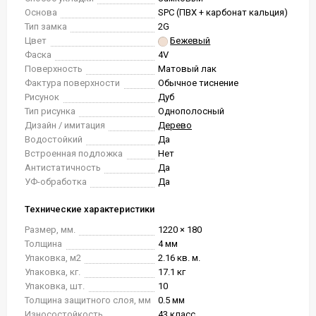
Основа
SPC (ПВХ + карбонат кальция)
Тип замка
2G
Цвет
Бежевый
Фаска
4V
Поверхность
Матовый лак
Фактура поверхности
Обычное тиснение
Рисунок
Дуб
Тип рисунка
Однополосный
Дизайн / имитация
Дерево
Водостойкий
Да
Встроенная подложка
Нет
Антистатичность
Да
УФ-обработка
Да
Технические характеристики
Размер, мм.
1220 × 180
Толщина
4 мм
Упаковка, м2
2.16 кв. м.
Упаковка, кг.
17.1 кг
Упаковка, шт.
10
Толщина защитного слоя, мм
0.5 мм
Износостойкость
43 класс