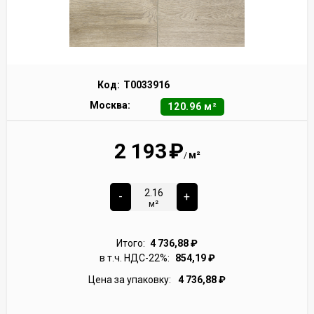
Код:
Т0033916
Москва:
120.96 м²
2 193
₽
м²
/
-
+
м²
Итого:
4 736,88
₽
в т.ч. НДС-22%:
854,19
₽
Цена за упаковку:
4 736,88
₽