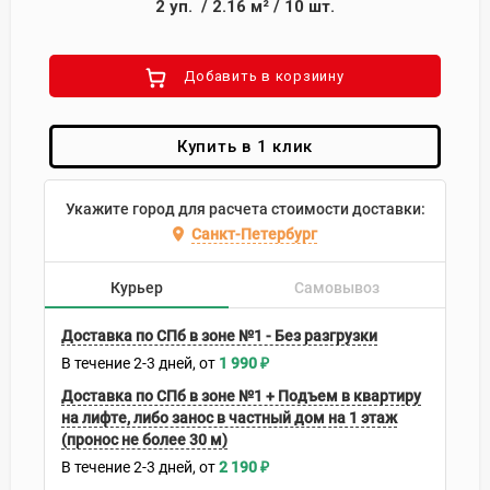
2
уп.
/
2.16
м²
/
10
шт.
Добавить в корзиину
Купить в 1 клик
Укажите город для расчета стоимости доставки:
Санкт-Петербург
Курьер
Самовывоз
Доставка по СПб в зоне №1 - Без разгрузки
В течение
2-3
дней
1 990
₽
Доставка по СПб в зоне №1 + Подъем в квартиру
на лифте, либо занос в частный дом на 1 этаж
(пронос не более 30 м)
В течение
2-3
дней
2 190
₽