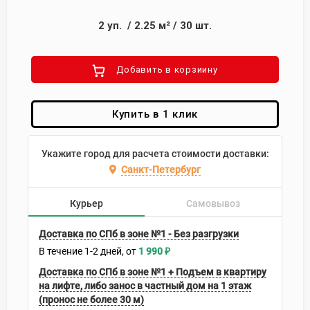
2
уп.
/
2.25
м²
/
30
шт.
Добавить в корзиину
Купить в 1 клик
Укажите город для расчета стоимости доставки:
Санкт-Петербург
Курьер
Самовывоз
Доставка по СПб в зоне №1 - Без разгрузки
В течение
1-2
дней
1 990
₽
Доставка по СПб в зоне №1 + Подъем в квартиру
на лифте, либо занос в частный дом на 1 этаж
(пронос не более 30 м)