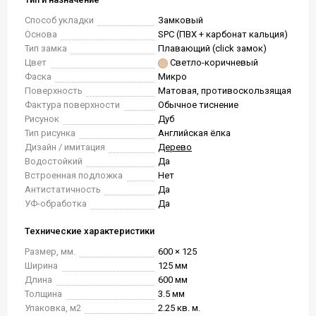
Способ укладки
Замковый
Основа
SPC (ПВХ + карбонат кальция)
Тип замка
Плавающий (click замок)
Цвет
Светло-коричневый
Фаска
Микро
Поверхность
Матовая, противоскользящая
Фактура поверхности
Обычное тиснение
Рисунок
Дуб
Тип рисунка
Английская ёлка
Дизайн / имитация
Дерево
Водостойкий
Да
Встроенная подложка
Нет
Антистатичность
Да
УФ-обработка
Да
Технические характеристики
Размер, мм.
600 × 125
Ширина
125 мм
Длина
600 мм
Толщина
3.5 мм
Упаковка, м2
2.25 кв. м.