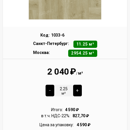
Код:
1033-6
Санкт-Петербург:
11.25 м²
Москва:
2954.25 м²
2 040
₽
м²
/
-
+
м²
Итого:
4 590
₽
в т.ч. НДС-22%:
827,70
₽
Цена за упаковку:
4 590
₽