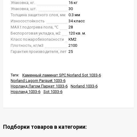
Упаковка, кг.
16 кг
Упаковка, шт.
30
Толщина защитного слоя, мм
0.3 мм
Износостойкость
34 класс
MAX t подогрева пола, ℃
28
Беспороговая укладка, м2
120 кв. м.
Класс пожаробезопасности
КМ2
Плотность, кг/м3
2100
Гарантия производителя, лет
25
Теги:
Каменный ламинат SPC Norland Sot 1033-6
Norland Lagom Parquet 1033-6
Норланд Лагом Паркет 1033-6
Norland 1033-6
Норланд 1033-6
Sot 1033-6
Подборки товаров в категории: