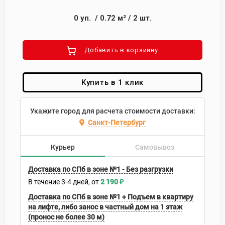
0
уп.
/
0.72
м²
/
2
шт.
Добавить в корзиину
Купить в 1 клик
Укажите город для расчета стоимости доставки:
Санкт-Петербург
Курьер
Самовывоз
Доставка по СПб в зоне №1 - Без разгрузки
В течение
3-4
дней
2 190
₽
Доставка по СПб в зоне №1 + Подъем в квартиру
на лифте, либо занос в частный дом на 1 этаж
(пронос не более 30 м)