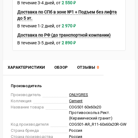
В течение
3-4
дней
2 550
₽
Доставка по СПб в зоне №1 + Подъем без лифта
до 5 эт.
В течение
1-2
дней
2 970
₽
Доставка по РФ (до транспортной компании)
В течение
3-5
дней
2 890
₽
ХАРАКТЕРИСТИКИ
ОБЗОР
ОТЗЫВЫ
0
Производитель
Производитель
ONLYGRES
Коллекция
Cement
Название товара
COG501 60x60x20
Противоскольз.Рект.
(Керамический гранит)
Код производителя
COG501-AR_R11-60x60x20R-GW
Страна бренда
Россия
Страна производства
Россия