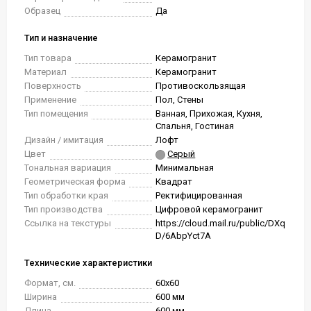
Образец
Да
Тип и назначение
Тип товара
Керамогранит
Материал
Керамогранит
Поверхность
Противоскользящая
Применение
Пол, Стены
Тип помещения
Ванная, Прихожая, Кухня,
Спальня, Гостиная
Дизайн / имитация
Лофт
Цвет
Серый
Тональная вариация
Минимальная
Геометрическая форма
Квадрат
Тип обработки края
Ректифицированная
Тип производства
Цифровой керамогранит
Ссылка на текстуры
https://cloud.mail.ru/public/DXq
D/6AbpYct7A
Технические характеристики
Формат, см.
60x60
Ширина
600 мм
Длина
600 мм