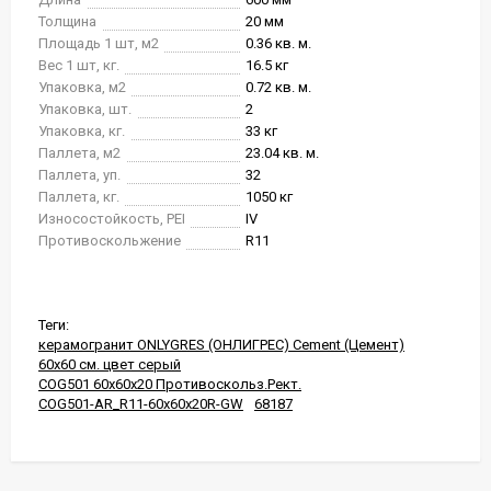
Толщина
20 мм
Площадь 1 шт, м2
0.36 кв. м.
Вес 1 шт, кг.
16.5 кг
Упаковка, м2
0.72 кв. м.
Упаковка, шт.
2
Упаковка, кг.
33 кг
Паллета, м2
23.04 кв. м.
Паллета, уп.
32
Паллета, кг.
1050 кг
Износостойкость, PEI
IV
Противоскольжение
R11
Теги:
керамогранит ONLYGRES (ОНЛИГРЕС) Cement (Цемент)
60x60 см. цвет серый
COG501 60x60x20 Противоскольз.Рект.
COG501-AR_R11-60x60x20R-GW
68187