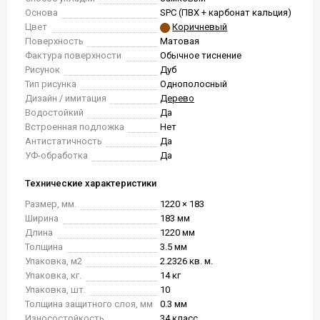
Основа
SPC (ПВХ + карбонат кальция)
Цвет
Коричневый
Поверхность
Матовая
Фактура поверхности
Обычное тиснение
Рисунок
Дуб
Тип рисунка
Однополосный
Дизайн / имитация
Дерево
Водостойкий
Да
Встроенная подложка
Нет
Антистатичность
Да
УФ-обработка
Да
Технические характеристики
Размер, мм.
1220 × 183
Ширина
183 мм
Длина
1220 мм
Толщина
3.5 мм
Упаковка, м2
2.2326 кв. м.
Упаковка, кг.
14 кг
Упаковка, шт.
10
Толщина защитного слоя, мм
0.3 мм
Износостойкость
34 класс