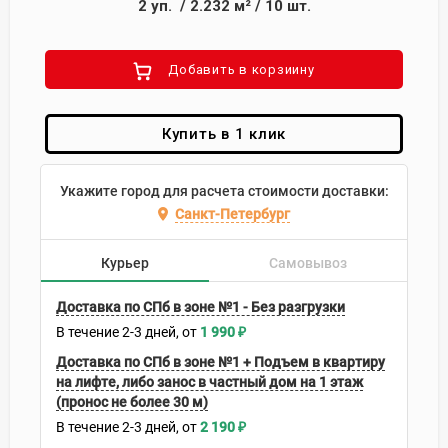
2
уп.
/
2.232
м²
/
10
шт.
Добавить в корзиину
Купить в 1 клик
Укажите город для расчета стоимости доставки:
Санкт-Петербург
Курьер
Самовывоз
Доставка по СПб в зоне №1 - Без разгрузки
В течение
2-3
дней
1 990
₽
Доставка по СПб в зоне №1 + Подъем в квартиру
на лифте, либо занос в частный дом на 1 этаж
(пронос не более 30 м)
В течение
2-3
дней
2 190
₽