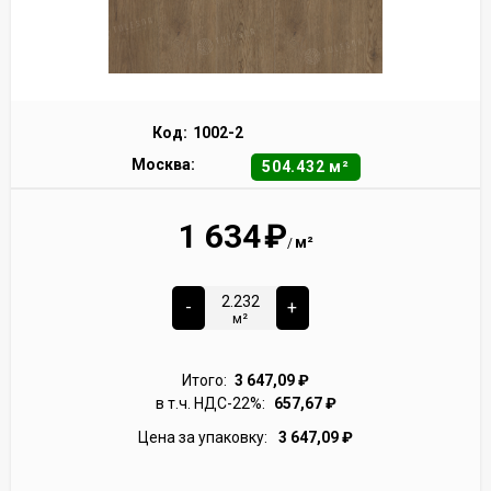
Код:
1002-2
Москва:
504.432 м²
1 634
₽
м²
/
-
+
м²
Итого:
3 647,09
₽
в т.ч. НДС-22%:
657,67
₽
Цена за упаковку:
3 647,09
₽