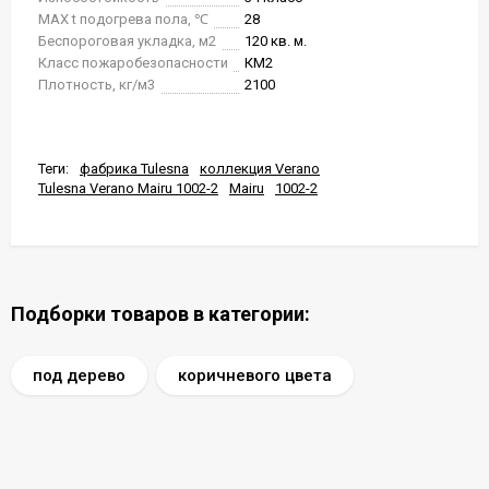
MAX t подогрева пола, ℃
28
Беспороговая укладка, м2
120 кв. м.
Класс пожаробезопасности
КМ2
Плотность, кг/м3
2100
Теги:
фабрика Tulesna
коллекция Verano
Tulesna Verano Mairu 1002-2
Mairu
1002-2
Подборки товаров в категории:
под дерево
коричневого цвета