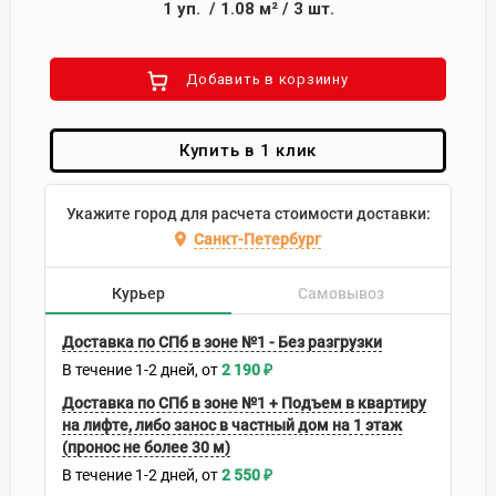
1
уп.
/
1.08
м²
/
3
шт.
Добавить в корзиину
Купить в 1 клик
Укажите город для расчета стоимости доставки:
Санкт-Петербург
Курьер
Самовывоз
Доставка по СПб в зоне №1 - Без разгрузки
В течение
1-2
дней
2 190
₽
Доставка по СПб в зоне №1 + Подъем в квартиру
на лифте, либо занос в частный дом на 1 этаж
(пронос не более 30 м)
В течение
1-2
дней
2 550
₽