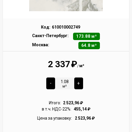
Код:
610010002749
Санкт-Петербург:
173.88 м²
Москва:
64.8 м²
2 337
₽
м²
/
-
+
м²
Итого:
2 523,96
₽
в т.ч. НДС-22%:
455,14
₽
Цена за упаковку:
2 523,96
₽