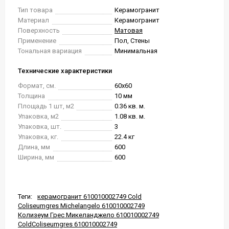
Тип товара
Керамогранит
Материал
Керамогранит
Поверхность
Матовая
Применение
Пол, Стены
Тональная вариация
Минимальная
Технические характеристики
Формат, см.
60x60
Толщина
10 мм
Площадь 1 шт, м2
0.36 кв. м.
Упаковка, м2
1.08 кв. м.
Упаковка, шт.
3
Упаковка, кг.
22.4 кг
Длина, мм
600
Ширина, мм
600
Теги:
керамогранит 610010002749 Cold
Coliseumgres Michelangelo 610010002749
Колизеум Грес Микеланджело 610010002749
ColdColiseumgres 610010002749