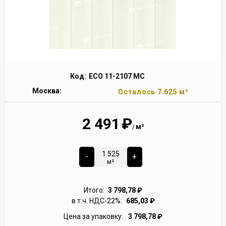
Код:
ECO 11-2107 MC
Москва:
Осталось 7.625 м²
2 491
₽
м²
/
-
+
м²
Итого:
3 798,78
₽
в т.ч. НДС-22%:
685,03
₽
Цена за упаковку:
3 798,78
₽