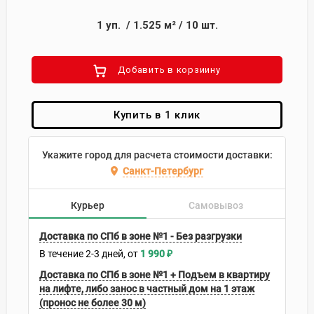
1
уп.
/
1.525
м²
/
10
шт.
Добавить в корзиину
Купить в 1 клик
Укажите город для расчета стоимости доставки:
Санкт-Петербург
Курьер
Самовывоз
Доставка по СПб в зоне №1 - Без разгрузки
В течение
2-3
дней
1 990
₽
Доставка по СПб в зоне №1 + Подъем в квартиру
на лифте, либо занос в частный дом на 1 этаж
(пронос не более 30 м)