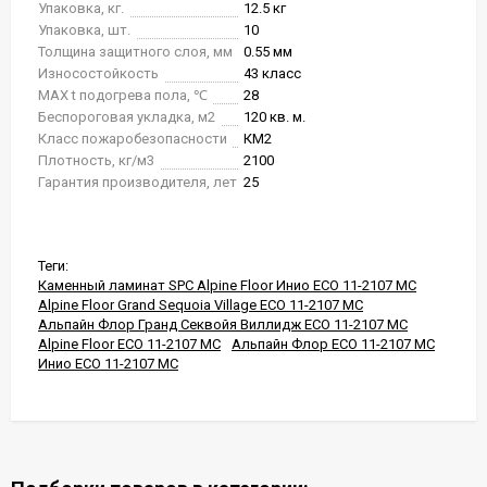
Упаковка, кг.
12.5 кг
Упаковка, шт.
10
Толщина защитного слоя, мм
0.55 мм
Износостойкость
43 класс
MAX t подогрева пола, ℃
28
Беспороговая укладка, м2
120 кв. м.
Класс пожаробезопасности
КМ2
Плотность, кг/м3
2100
Гарантия производителя, лет
25
Теги:
Каменный ламинат SPC Alpine Floor Инио ECO 11-2107 MC
Alpine Floor Grand Sequoia Village ECO 11-2107 MC
Альпайн Флор Гранд Секвойя Виллидж ECO 11-2107 MC
Alpine Floor ECO 11-2107 MC
Альпайн Флор ECO 11-2107 MC
Инио ECO 11-2107 MC