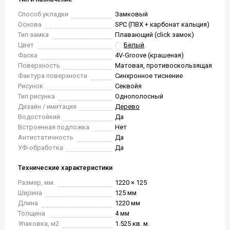
Способ укладки
Замковый
Основа
SPC (ПВХ + карбонат кальция)
Тип замка
Плавающий (click замок)
Цвет
Белый
Фаска
4V-Groove (крашеная)
Поверхность
Матовая, противоскользящая
Фактура поверхности
Синхронное тиснение
Рисунок
Секвойя
Тип рисунка
Однополосный
Дизайн / имитация
Дерево
Водостойкий
Да
Встроенная подложка
Нет
Антистатичность
Да
УФ-обработка
Да
Технические характеристики
Размер, мм.
1220 × 125
Ширина
125 мм
Длина
1220 мм
Толщина
4 мм
Упаковка, м2
1.525 кв. м.