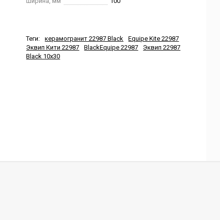
Ширина, мм
100
Теги:
керамогранит 22987 Black
Equipe Kite 22987
Эквип Кити 22987
BlackEquipe 22987
Эквип 22987
Black 10x30