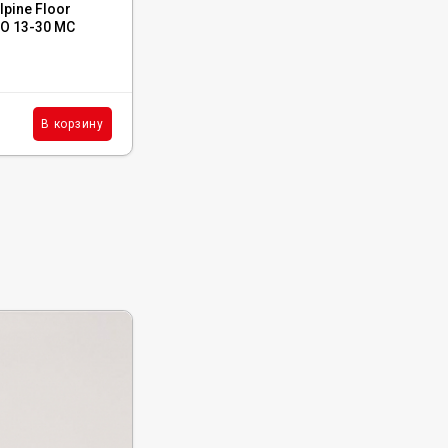
pine Floor
Каменный ламинат SPC (ABA) Norland
СО 13-30 MC
Sigrid Superior Flosi, 1008-8
В наличии : 1527 м²
3 779
₽
м²
В корзину
В корзину
/