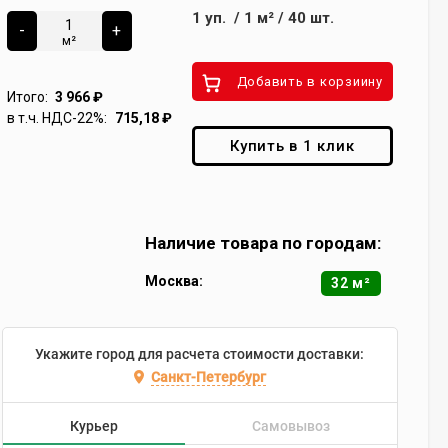
1
уп.
/
1
м²
/
40
шт.
-
+
м²
Добавить в корзиину
Итого:
3 966
₽
в т.ч. НДС-22%:
715,18
₽
Купить в 1 клик
Наличие товара по городам:
Москва:
32 м²
Укажите город для расчета стоимости доставки:
Санкт-Петербург
Курьер
Самовывоз