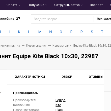
Оплата
Получение
Сотрудничество
Возврат
ассейная, 37
Все кате
H
I
K
L
M
N
O
P
R
S
T
ческая плитка
Керамогранит
Керамогранит Equipe Kite Black 10x30, 2
нит Equipe Kite Black 10x30, 22987
ХАРАКТЕРИСТИКИ
ОБЗОР
ОТЗЫВЫ
0
Производитель
Производитель
Equipe
Коллекция
Kite
Название товара
Black