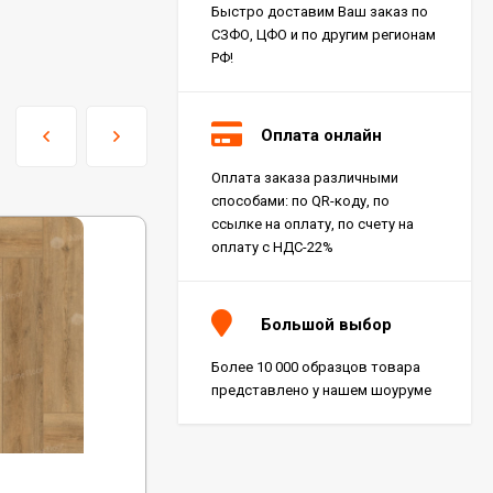
Быстро доставим Ваш заказ по
СЗФО, ЦФО и по другим регионам
РФ!
Оплата онлайн
Оплата заказа различными
способами: по QR-коду, по
ссылке на оплату, по счету на
оплату с НДС-22%
Большой выбор
Более 10 000 образцов товара
представлено у нашем шоуруме
Код:
1008-8 ABA