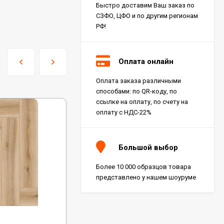
Быстро доставим Ваш заказ по
СЗФО, ЦФО и по другим регионам
РФ!
Оплата онлайн
Оплата заказа различными
способами: по QR-коду, по
ссылке на оплату, по счету на
оплату с НДС-22%
Большой выбор
Более 10 000 образцов товара
представлено у нашем шоуруме
Код:
1055-18