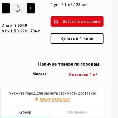
1
уп.
/
1
м²
/
25
шт.
-
+
м²
Добавить в корзиину
Итого:
3 904
₽
в т.ч. НДС-22%:
704
₽
Купить в 1 клик
Наличие товара по городам:
Москва:
Осталось 1 м²
Укажите город для расчета стоимости доставки:
Санкт-Петербург
Курьер
Самовывоз