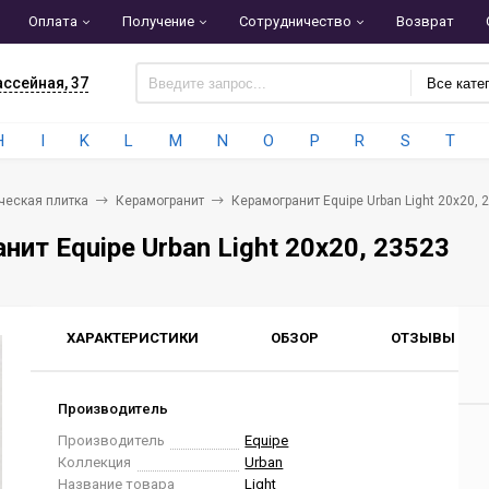
Оплата
Получение
Сотрудничество
Возврат
ассейная, 37
Все кате
H
I
K
L
M
N
O
P
R
S
T
ческая плитка
Керамогранит
Керамогранит Equipe Urban Light 20x20, 
нит Equipe Urban Light 20x20, 23523
ХАРАКТЕРИСТИКИ
ОБЗОР
ОТЗЫВЫ
0
Производитель
Производитель
Equipe
Коллекция
Urban
Название товара
Light