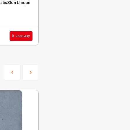
tisSton Unique
Каменный ламинат SPC Norland Parquet 
Torro, 1055-18
В наличии : 4816 м²
2 390
₽
м²
В корзину
В корзину
/