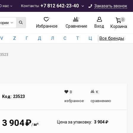
+7 812 642-23-40
О нас
Контакты
Заказать звонок
0
гории
Избранное
Сравнение
Вход
Корзина
V
Z
Г
Д
Л
С
Т
Ц
Все бренды
23523
В
К
Код:
23523
избранное
сравнению
3 904
₽
Цена за упаковку:
3 904
₽
м²
/