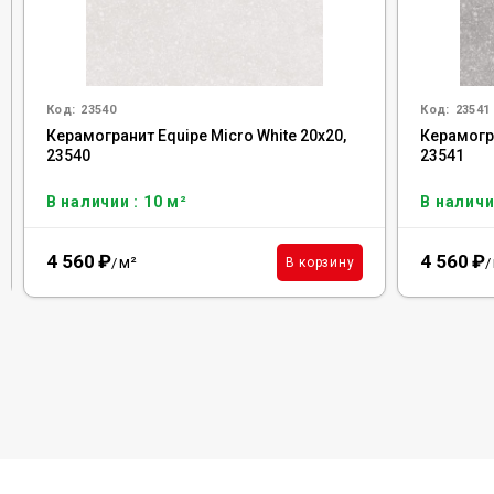
Код:
23540
Код:
23541
Керамогранит Equipe Micro White 20x20,
Керамогра
23540
23541
В наличии : 10 м²
В наличи
4 560
₽
4 560
₽
м²
В корзину
/
/