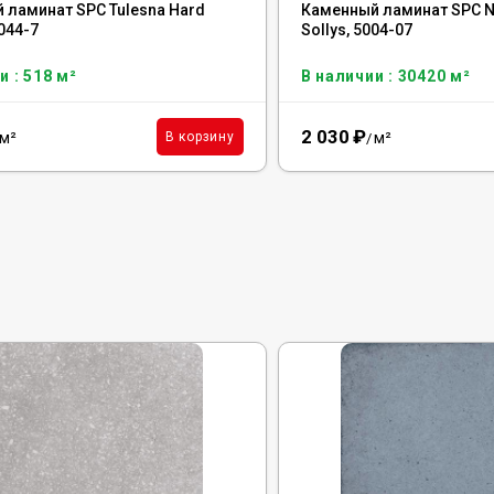
 ламинат SPC Tulesna Hard
Каменный ламинат SPC Na
1044-7
Sollys, 5004-07
и : 518 м²
В наличии : 30420 м²
2 030
₽
м²
м²
В корзину
/