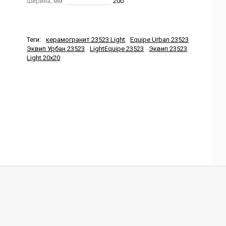
Ширина, мм
200
Теги:
керамогранит 23523 Light
Equipe Urban 23523
Эквип Урбан 23523
LightEquipe 23523
Эквип 23523
Light 20x20