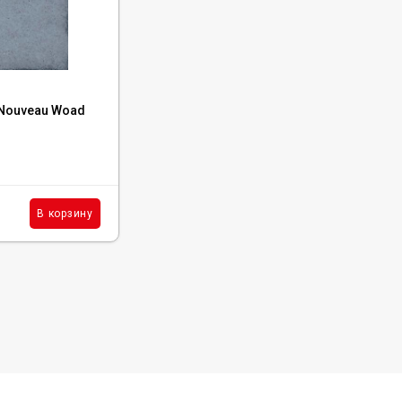
Код:
24397
 Nouveau Woad
Керамогранит Equipe Art Nouveau Navy
Blue 20x20, 24397
В наличии : 70 м²
5 591
₽
м²
В корзину
В корзину
/