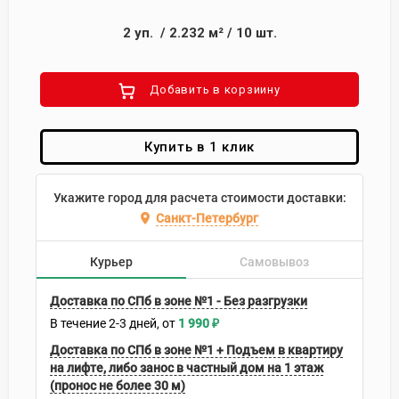
2
уп.
/
2.232
м²
/
10
шт.
Добавить в корзиину
Купить в 1 клик
Укажите город для расчета стоимости доставки:
Санкт-Петербург
Курьер
Самовывоз
Доставка по СПб в зоне №1 - Без разгрузки
В течение
2-3
дней
1 990
₽
Доставка по СПб в зоне №1 + Подъем в квартиру
на лифте, либо занос в частный дом на 1 этаж
(пронос не более 30 м)