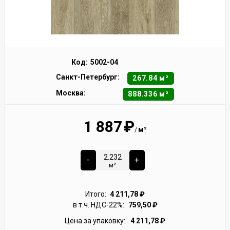
Код:
5002-04
Санкт-Петербург:
267.84 м²
Москва:
888.336 м²
1 887
₽
м²
/
-
+
м²
Итого:
4 211,78
₽
в т.ч. НДС-22%:
759,50
₽
Цена за упаковку:
4 211,78
₽