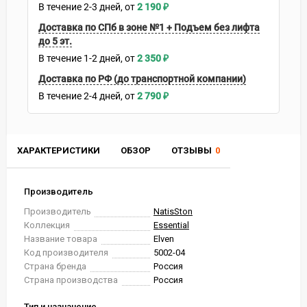
В течение
2-3
дней
2 190
₽
Доставка по СПб в зоне №1 + Подъем без лифта
до 5 эт.
В течение
1-2
дней
2 350
₽
Доставка по РФ (до транспортной компании)
В течение
2-4
дней
2 790
₽
ХАРАКТЕРИСТИКИ
ОБЗОР
ОТЗЫВЫ
0
Производитель
Производитель
NatisSton
Коллекция
Essential
Название товара
Elven
Код производителя
5002-04
Страна бренда
Россия
Страна производства
Россия
Тип и назначение