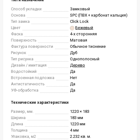
Способ укладки
Замковый
Основа
SPC (ПВХ + карбонат кальция)
Тип замка
Click Lock
Цвет
Бежевый
Фаска
4-х сторонняя
Поверхность
Матовая
Фактура поверхности
Обычное тиснение
Рисунок
Дуб
Тип рисунка
Однополосный
Дизайн / имитация
Дерево
Водостойкий
Да
Встроенная подложка
Нет
Антистатичность
Да
УФ-обработка
Да
Технические характеристики
Размер, мм.
1220 × 183
Ширина
183 мм
Длина
1220 мм
Толщина
4 мм
Упаковка, м2
2.232 кв. м.