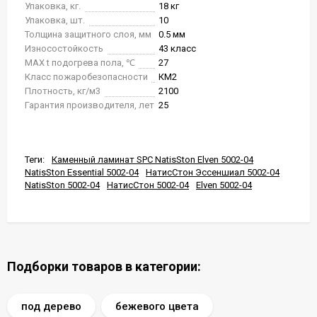
Упаковка, кг.
18 кг
Упаковка, шт.
10
Толщина защитного слоя, мм
0.5 мм
Износостойкость
43 класс
MAX t подогрева пола, ℃
27
Класс пожаробезопасности
КМ2
Плотность, кг/м3
2100
Гарантия производителя, лет
25
Теги:
Каменный ламинат SPC NatisSton Elven 5002-04
NatisSton Essential 5002-04
НатисСтон Эссеншиал 5002-04
NatisSton 5002-04
НатисСтон 5002-04
Elven 5002-04
Подборки товаров в категории:
под дерево
бежевого цвета