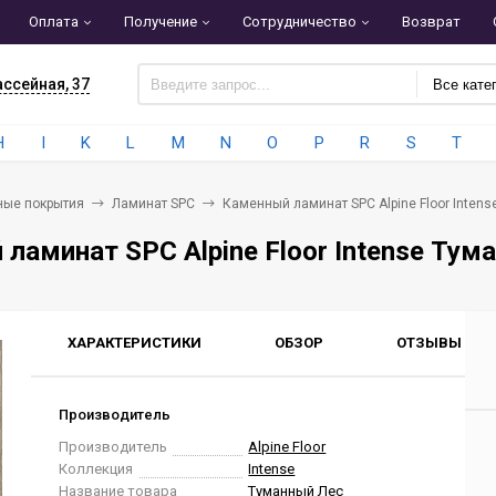
Оплата
Получение
Сотрудничество
Возврат
ассейная, 37
Все кате
H
I
K
L
M
N
O
P
R
S
T
ные покрытия
Ламинат SPC
Каменный ламинат SPC Alpine Floor Inten
ламинат SPC Alpine Floor Intense Тум
ХАРАКТЕРИСТИКИ
ОБЗОР
ОТЗЫВЫ
0
Производитель
Производитель
Alpine Floor
Коллекция
Intense
Название товара
Туманный Лес