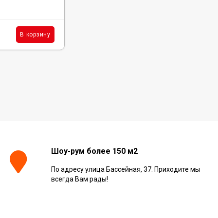
В наличии : 1484 м²
2 910
₽
м²
В корзину
В корзину
/
Шоу-рум более 150 м2
По адресу улица Бассейная, 37. Приходите мы
всегда Вам рады!