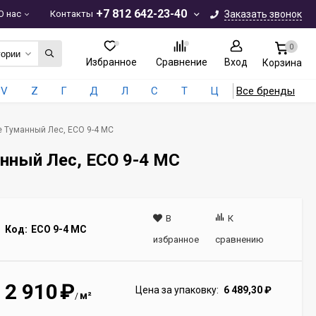
+7 812 642-23-40
О нас
Контакты
Заказать звонок
0
гории
Избранное
Сравнение
Вход
Корзина
V
Z
Г
Д
Л
С
Т
Ц
Все бренды
se Туманный Лес, ECO 9-4 MC
анный Лес, ECO 9-4 MC
В
К
Код:
ECO 9-4 MC
избранное
сравнению
2 910
₽
Цена за упаковку:
6 489,30
₽
м²
/