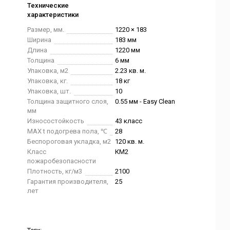
Технические
характеристики
Размер, мм.
1220 × 183
Ширина
183 мм
Длина
1220 мм
Толщина
6 мм
Упаковка, м2
2.23 кв. м.
Упаковка, кг.
18 кг
Упаковка, шт.
10
Толщина защитного слоя,
0.55 мм - Easy Clean
мм
Износостойкость
43 класс
MAX t подогрева пола, ℃
28
Беспороговая укладка, м2
120 кв. м.
Класс
КМ2
пожаробезопасности
Плотность, кг/м3
2100
Гарантия производителя,
25
лет