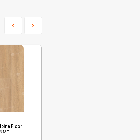
Код:
ECO 9-5 MC
pine Floor
Каменный ламинат SPC Alpine Floor
-3 MC
Intense Зимний Лес, ECO 9-5 MC