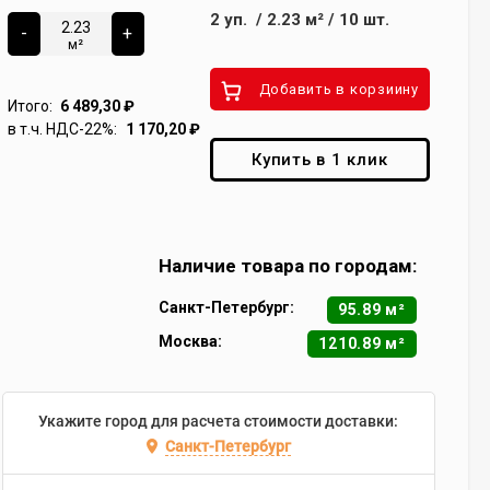
2
уп.
/
2.23
м²
/
10
шт.
-
+
м²
Добавить в корзиину
Итого:
6 489,30
₽
в т.ч. НДС-22%:
1 170,20
₽
Купить в 1 клик
Наличие товара по городам:
Санкт-Петербург:
95.89 м²
Москва:
1210.89 м²
Укажите город для расчета стоимости доставки:
Санкт-Петербург