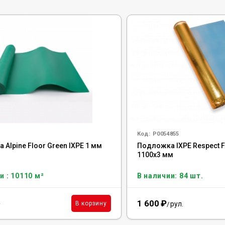
Код:
Р0054855
Alpine Floor Green IXPE 1 мм
Подложка IXPE Respect F
1100х3 мм
и : 10110 м²
В наличии: 84 шт.
1 600
₽
²
рул.
В корзину
/