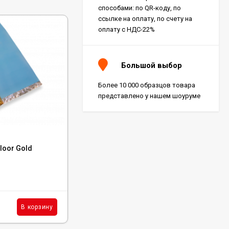
способами: по QR-коду, по
ссылке на оплату, по счету на
оплату с НДС-22%
Большой выбор
Более 10 000 образцов товара
представлено у нашем шоуруме
Код:
OP02
loor Gold
Подложка Alpine Floor Orange Premium
IXPE 1.5 мм
В наличии : 35060 м²
296
₽
м²
В корзину
В корзину
/