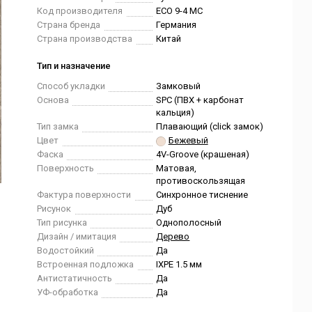
Код производителя
ECO 9-4 MC
Страна бренда
Германия
Страна производства
Китай
Тип и назначение
Способ укладки
Замковый
Основа
SPC (ПВХ + карбонат
кальция)
Тип замка
Плавающий (click замок)
Цвет
Бежевый
Фаска
4V-Groove (крашеная)
Поверхность
Матовая,
противоскользящая
Фактура поверхности
Синхронное тиснение
Рисунок
Дуб
Тип рисунка
Однополосный
Дизайн / имитация
Дерево
Водостойкий
Да
Встроенная подложка
IXPE 1.5 мм
Антистатичность
Да
УФ-обработка
Да