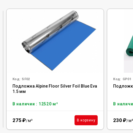
Код:
SF02
Код:
GP01
Подложка Alpine Floor Silver Foil Blue Eva
Подложка 
1.5 мм
В наличии : 12520 м²
В наличи
275
₽
230
₽
м²
м
В корзину
/
/