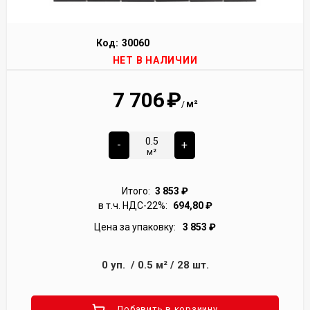
Код:
30060
НЕТ В НАЛИЧИИ
7 706
₽
м²
/
-
+
м²
Итого:
3 853
₽
в т.ч. НДС-22%:
694,80
₽
Цена за упаковку:
3 853
₽
0
уп.
/
0.5
м²
/
28
шт.
Добавить в корзиину