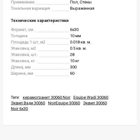
Применение
Пол, Стены
Тональная вариация
Выраженная
Технические характеристики
Формат, см.
6x30
Толщина
10 мм
Площадь 1 шт, м2
0.018 кв. м.
Упаковка, м2
0.5 кв. м.
Упаковка, шт.
28
Упаковка, кг.
10 кг
Длина, мм
300
Ширина, мм
60
Теги:
керамогранит 30060 Noir
Equipe Wadi 30060
Эквип Вади 30060
NoirEquipe 30060
Эквип 30060
Noir 6x30