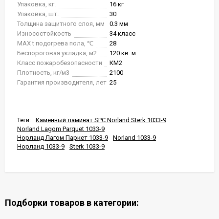
Упаковка, кг.
16 кг
Упаковка, шт.
30
Толщина защитного слоя, мм
0.3 мм
Износостойкость
34 класс
MAX t подогрева пола, ℃
28
Беспороговая укладка, м2
120 кв. м.
Класс пожаробезопасности
КМ2
Плотность, кг/м3
2100
Гарантия производителя, лет
25
Теги:
Каменный ламинат SPC Norland Sterk 1033-9
Norland Lagom Parquet 1033-9
Норланд Лагом Паркет 1033-9
Norland 1033-9
Норланд 1033-9
Sterk 1033-9
Подборки товаров в категории: