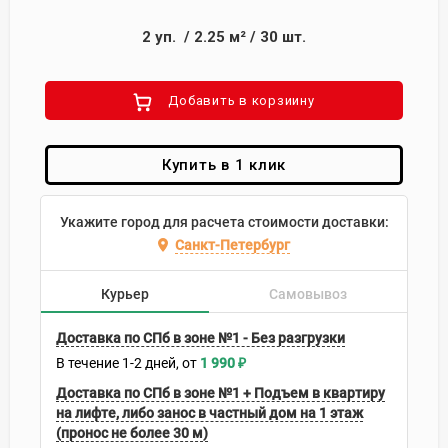
2
уп.
/
2.25
м²
/
30
шт.
Добавить в корзиину
Купить в 1 клик
Укажите город для расчета стоимости доставки:
Санкт-Петербург
Курьер
Самовывоз
Доставка по СПб в зоне №1 - Без разгрузки
В течение
1-2
дней
1 990
₽
Доставка по СПб в зоне №1 + Подъем в квартиру
на лифте, либо занос в частный дом на 1 этаж
(пронос не более 30 м)