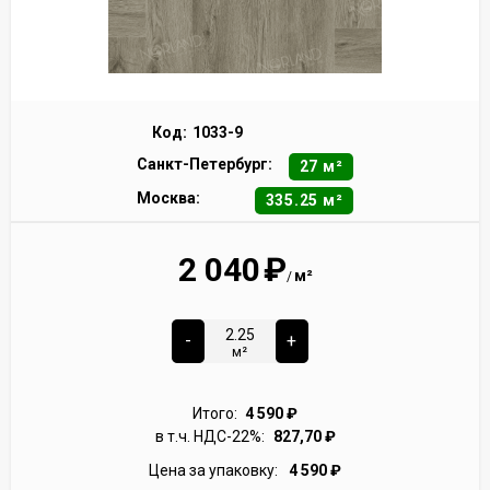
Код:
1033-9
Санкт-Петербург:
27 м²
Москва:
335.25 м²
2 040
₽
м²
/
-
+
м²
Итого:
4 590
₽
в т.ч. НДС-22%:
827,70
₽
Цена за упаковку:
4 590
₽