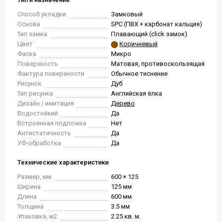
Способ укладки
Замковый
Основа
SPC (ПВХ + карбонат кальция)
Тип замка
Плавающий (click замок)
Цвет
Коричневый
Фаска
Микро
Поверхность
Матовая, противоскользящая
Фактура поверхности
Обычное тиснение
Рисунок
Дуб
Тип рисунка
Английская ёлка
Дизайн / имитация
Дерево
Водостойкий
Да
Встроенная подложка
Нет
Антистатичность
Да
УФ-обработка
Да
Технические характеристики
Размер, мм.
600 × 125
Ширина
125 мм
Длина
600 мм
Толщина
3.5 мм
Упаковка, м2
2.25 кв. м.