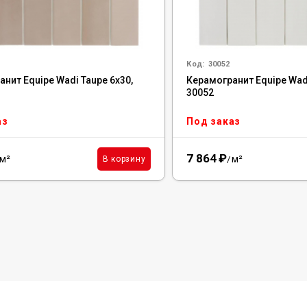
Код:
30052
нит Equipe Wadi Taupe 6x30,
Керамогранит Equipe Wad
30052
аз
Под заказ
7 864
₽
м²
м²
В корзину
/