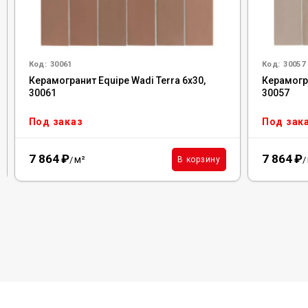
Код:
30061
Код:
30057
Керамогранит Equipe Wadi Terra 6x30,
Керамогра
30061
30057
Под заказ
Под зак
7 864
₽
7 864
₽
м²
В корзину
/
/