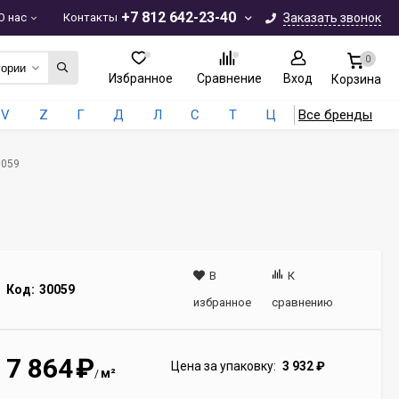
+7 812 642-23-40
О нас
Контакты
Заказать звонок
0
гории
Избранное
Сравнение
Вход
Корзина
V
Z
Г
Д
Л
С
Т
Ц
Все бренды
0059
В
К
Код:
30059
избранное
сравнению
7 864
₽
Цена за упаковку:
3 932
₽
м²
/