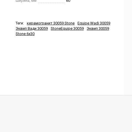
Ширина, мм
60
Теги:
керамогранит 30059 Stone
Equipe Wadi 30059
Эквип Вади 30059
StoneEquipe 30059
Эквип 30059
Stone 6x30