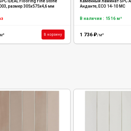
PC IDEAL Flooring Fine Stone
Каменный ламинат SPC Al
003, размер 305x575x4,6 мм
Анданте, ЕСО 14-10 MC
аз
В наличии : 1516 м²
1 736
₽
м²
м²
В корзину
/