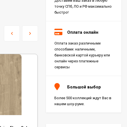
Доставим Ваш заказ в любую
точку СПб, ЛО и РФ максимально
быстро!
Оплата онлайн
Оплата заказ различными
Керамогранит Italon
способами: наличными,
Charme Extra Silver Ret
60x120, 610010001196
банковской картой курьеру или
4 046
₽
м²
/
онлайн через платежные
сервисы
Керамогранит Italon
Charme Evo Imperiale
Большой выбор
Ret 60x120,
610010001413
4 025
₽
м²
/
Более 500 коллекций ждут Вас в
нашем шоу-руме.
Керамогранит
Kerranova Alleya Dark
Код:
ECO 18-1 MC
Brown 20x120, K-