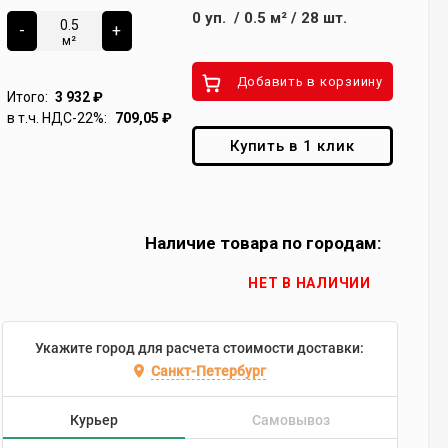
0
уп.
/
0.5
м²
/
28
шт.
-
+
м²
Добавить в корзиину
Итого:
3 932
₽
в т.ч. НДС-22%:
709,05
₽
Купить в 1 клик
Наличие товара по городам:
НЕТ В НАЛИЧИИ
Укажите город для расчета стоимости доставки:
Санкт-Петербург
Курьер
Самовывоз