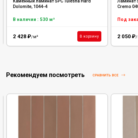
Каменный ламинат SPC Tulesna Hard
Ламинат S
Dolomite, 1044-4
Cremo 04
В наличии : 530 м²
Под зак
2 428
₽
2 050
₽
м²
В корзину
/
/
Рекомендуем посмотреть
СРАВНИТЬ ВСЕ