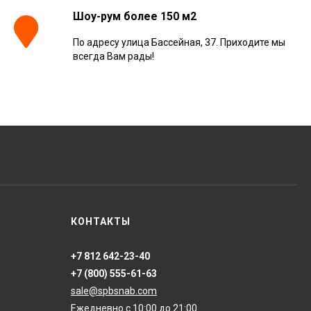
Шоу-рум более 150 м2
По адресу улица Бассейная, 37. Приходите мы
Керамогранит
всегда Вам рады!
Kerranova Alleya Dark
Brown 20x120, K-
2104/SR/200x1200x11
3 110
₽
м²
/
Керамогранит
ONLYGRES Cement
COG501 60x60x20
противоскольз. рект.
4 130
₽
м²
/
(0.72 м2)
Керамогранит Atlas
КОНТАКТЫ
Concorde Russia Rive
Dolce Riva Rettificato
20x120, 610010002297
4 008
₽
м²
/
+7 812 642-23-40
+7 (800) 555-61-63
sale@spbsnab.com
Керамогранит Italon
Ежедневно с 10:00 до 21:00