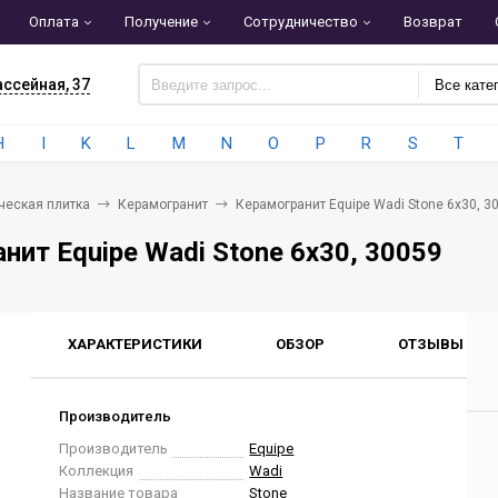
Оплата
Получение
Сотрудничество
Возврат
ассейная, 37
Все кате
H
I
K
L
M
N
O
P
R
S
T
ческая плитка
Керамогранит
Керамогранит Equipe Wadi Stone 6x30, 3
нит Equipe Wadi Stone 6x30, 30059
ХАРАКТЕРИСТИКИ
ОБЗОР
ОТЗЫВЫ
0
Производитель
Производитель
Equipe
Коллекция
Wadi
Название товара
Stone