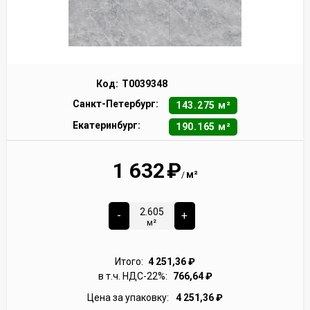
Код:
Т0039348
Санкт-Петербург:
143.275 м²
Екатеринбург:
190.165 м²
1 632
₽
м²
/
-
+
м²
Итого:
4 251,36
₽
в т.ч. НДС-22%:
766,64
₽
Цена за упаковку:
4 251,36
₽