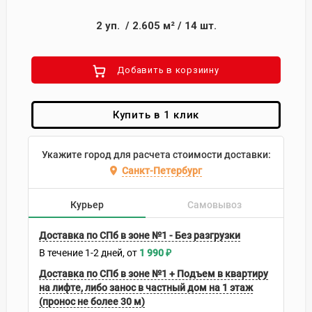
2
уп.
/
2.605
м²
/
14
шт.
Добавить в корзиину
Купить в 1 клик
Укажите город для расчета стоимости доставки:
Санкт-Петербург
Курьер
Самовывоз
Доставка по СПб в зоне №1 - Без разгрузки
В течение
1-2
дней
1 990
₽
Доставка по СПб в зоне №1 + Подъем в квартиру
на лифте, либо занос в частный дом на 1 этаж
(пронос не более 30 м)