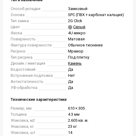
Способ укладки
Замковый
Основа
SPC (ПВХ + карбонат кальция)
Тип замка
2G Click
Цвет
Серый
Фаска
4U микро
Поверхность
Матовая
Фактура поверхности
Обычное тиснение
Рисунок
Мрамор
Тип рисунка
Под плитку
Дизайн / имитация
Камень
Водостойкий
Да
Встроенная подложка
Нет
Антистатичность
Да
УФ-обработка
Да
Технические характеристики
Размер, мм.
610 × 305
Толщина
4.3 мм
Упаковка, м2
2.605 кв. м.
Упаковка, кг.
23 кг
Упаковка, шт.
14