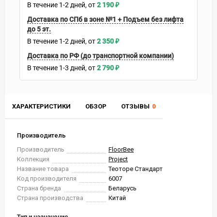
В течение
1-2
дней
2 190
₽
Доставка по СПб в зоне №1 + Подъем без лифта
до 5 эт.
В течение
1-2
дней
2 350
₽
Доставка по РФ (до транспортной компании)
В течение
1-3
дней
2 790
₽
ХАРАКТЕРИСТИКИ
ОБЗОР
ОТЗЫВЫ
0
Производитель
Производитель
FloorBee
Коллекция
Project
Название товара
Теоторе Стандарт
Код производителя
6007
Страна бренда
Беларусь
Страна производства
Китай
Тип и назначение