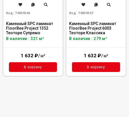
Код:
Т0039346
Код:
Т0039347
Каменный SPC ламинат
Каменный SPC ламинат
FloorBee Project 1352
FloorBee Project 6003
Теоторе Супремо
Теоторе Классика
В наличии : 321 м²
В наличии : 279 м²
1 632
₽
/
1 632
₽
/
м²
м²
В корзину
В корзину