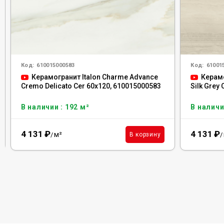
Код:
610015000583
Код:
61001
Керамогранит Italon Charme Advance
Керамо
Cremo Delicato Сer 60x120, 610015000583
Silk Grey
В наличии : 192 м²
В наличи
4 131
₽
4 131
₽
м²
В корзину
/
/