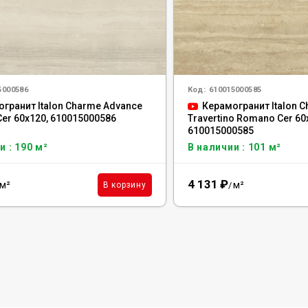
5000586
Код:
610015000585
гранит Italon Charme Advance
Керамогранит Italon 
 Сer 60x120, 610015000586
Travertino Romano Сer 60
610015000585
и : 190 м²
В наличии : 101 м²
4 131
₽
м²
м²
В корзину
/