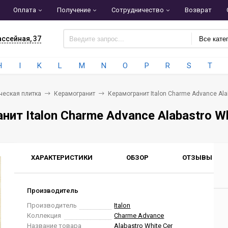
Оплата
Получение
Сотрудничество
Возврат
ассейная, 37
Все кате
H
I
K
L
M
N
O
P
R
S
T
ческая плитка
Керамогранит
Керамогранит Italon Charme Advance Ala
нит Italon Charme Advance Alabastro W
ХАРАКТЕРИСТИКИ
ОБЗОР
ОТЗЫВЫ
0
Производитель
Производитель
Italon
Коллекция
Charme Advance
Название товара
Alabastro White Сer