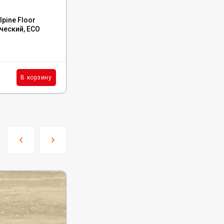
Код:
5001-03
pine Floor
Каменный ламинат SPC NatisSton Leger
ический, ECO
Eclipse, 5001-03
В наличии : 6965 м²
1 520
₽
м²
В корзину
В корзину
/