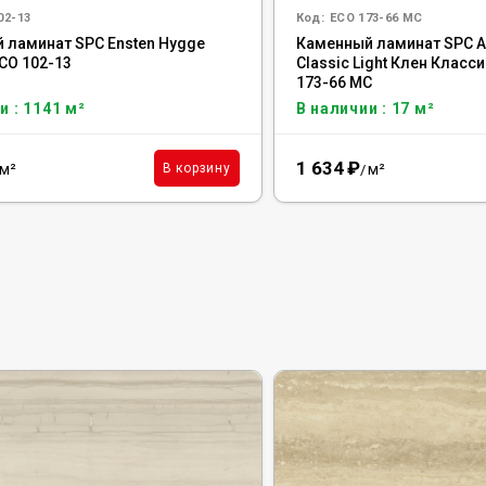
02-13
Код:
ECO 173-66 MC
 ламинат SPC Ensten Hygge
Каменный ламинат SPC Al
CO 102-13
Classic Light Клен Класс
173-66 MC
и : 1141 м²
В наличии : 17 м²
1 634
₽
м²
м²
В корзину
/