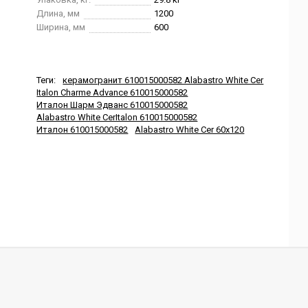
Длина, мм
1200
Ширина, мм
600
Теги:
керамогранит 610015000582 Alabastro White Сer
Italon Charme Advance 610015000582
Италон Шарм Эдванс 610015000582
Alabastro White СerItalon 610015000582
Италон 610015000582
Alabastro White Сer 60x120