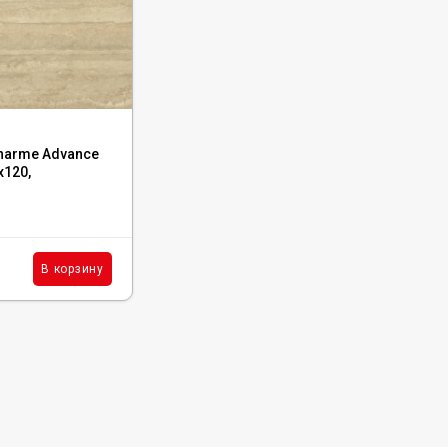
Код:
610015000495
Charme Advance
Керамогранит Italon Charme Deluxe
x120,
Arabescato White Cerato 60x120,
610015000495
В наличии : 594 м²
4 101
₽
м²
В корзину
В корзину
/