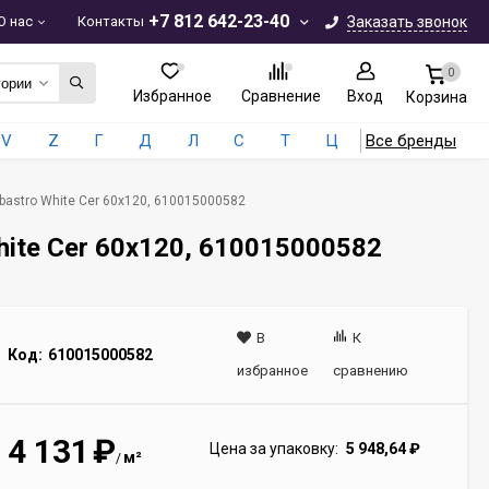
+7 812 642-23-40
О нас
Контакты
Заказать звонок
0
гории
Избранное
Сравнение
Вход
Корзина
V
Z
Г
Д
Л
С
Т
Ц
Все бренды
bastro White Сer 60x120, 610015000582
hite Сer 60x120, 610015000582
В
К
Код:
610015000582
избранное
сравнению
4 131
₽
Цена за упаковку:
5 948,64
₽
м²
/