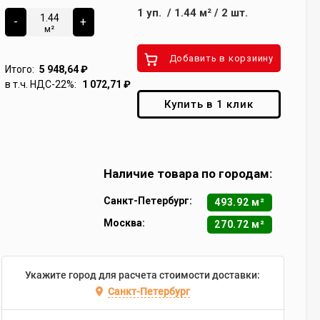
1
уп.
/
1.44
м²
/
2
шт.
-
+
м²
Добавить в корзиину
Итого:
5 948,64
₽
в т.ч. НДС-22%:
1 072,71
₽
Купить в 1 клик
Наличие товара по городам:
Санкт-Петербург:
493.92 м²
Москва:
270.72 м²
Укажите город для расчета стоимости доставки:
Санкт-Петербург