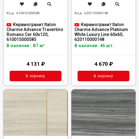
Код:
610015000585
Код:
620110000148
Керамогранит Italon
Керамогранит Italon
Charme Advance Travertino
Charme Advance Platinum
Romano Сer 60x120,
White Luxury Line 60x60,
610015000585
620110000148
В наличии : 87 м²
В наличии: 46 шт.
4 131
₽
4 670
₽
В корзину
В корзину