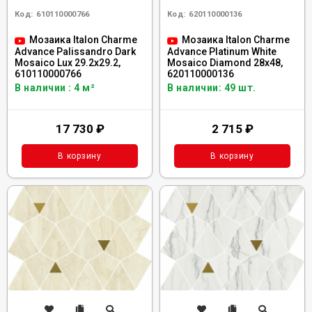
Код:
610110000766
Код:
620110000136
Мозаика Italon Charme
Мозаика Italon Charme
Advance Palissandro Dark
Advance Platinum White
Mosaico Lux 29.2x29.2,
Mosaico Diamond 28x48,
610110000766
620110000136
В наличии : 4 м²
В наличии: 49 шт.
17 730
₽
2 715
₽
В корзину
В корзину