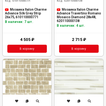
Код:
610110000771
Код:
620110000138
Мозаика Italon Charme
Мозаика Italon Charme
Advance Silk Grey Strip
Advance Travertino Romano
26x75, 610110000771
Mosaico Diamond 28x48,
620110000138
В наличии: 7 шт.
В наличии: 4 шт.
4 505
₽
2 715
₽
В корзину
В корзину