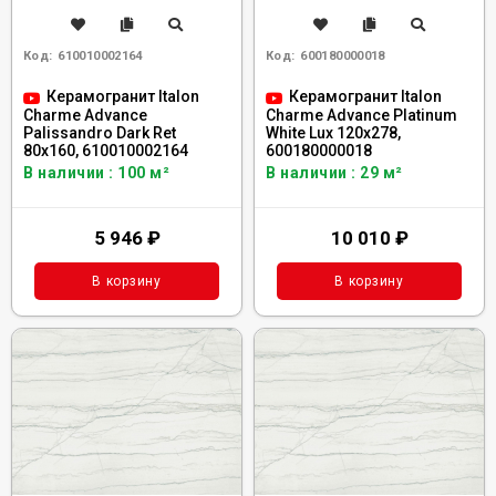
Код:
610010002164
Код:
600180000018
Керамогранит Italon
Керамогранит Italon
Charme Advance
Charme Advance Platinum
Palissandro Dark Ret
White Lux 120x278,
80x160, 610010002164
600180000018
В наличии : 100 м²
В наличии : 29 м²
5 946
₽
10 010
₽
В корзину
В корзину