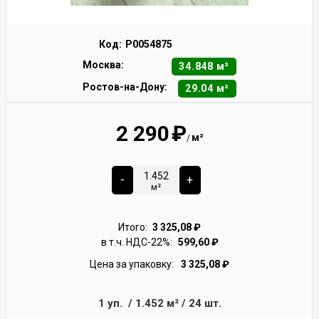
Код:
Р0054875
Москва:
34.848 м²
Ростов-на-Дону:
29.04 м²
2 290
₽
м²
/
-
+
м²
Итого:
3 325,08
₽
в т.ч. НДС-22%:
599,60
₽
Цена за упаковку:
3 325,08
₽
1
уп.
/
1.452
м²
/
24
шт.