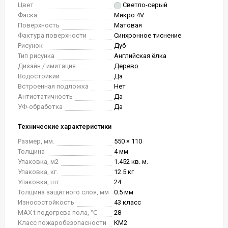
Цвет
Светло-серый
Фаска
Микро 4V
Поверхность
Матовая
Фактура поверхности
Синхронное тиснение
Рисунок
Дуб
Тип рисунка
Английская ёлка
Дизайн / имитация
Дерево
Водостойкий
Да
Встроенная подложка
Нет
Антистатичность
Да
УФ-обработка
Да
Технические характеристики
Размер, мм.
550 × 110
Толщина
4 мм
Упаковка, м2
1.452 кв. м.
Упаковка, кг.
12.5 кг
Упаковка, шт.
24
Толщина защитного слоя, мм
0.5 мм
Износостойкость
43 класс
MAX t подогрева пола, ℃
28
Класс пожаробезопасности
КМ2