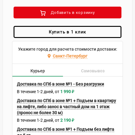
Добавить в корзиину
Купить в 1 клик
Укажите город для расчета стоимости доставки:
Санкт-Петербург
Курьер
Самовывоз
Доставка по СПб в зоне №1 - Без разгрузки
В течение
1-2
дней
1 990
₽
Доставка по СПб в зоне №1 + Подъем в квартиру
на лифте, либо занос в частный дом на 1 этаж
(пронос не более 30 м)
В течение
1-2
дней
2 190
₽
Доставка по СПб в зоне №1 + Подъем без лифта