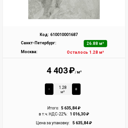
Код:
610010001687
Санкт-Петербург:
26.88 м²
Москва:
Осталось 1.28 м²
4 403
₽
м²
/
-
+
м²
Итого:
5 635,84
₽
в т.ч. НДС-22%:
1 016,30
₽
Цена за упаковку:
5 635,84
₽