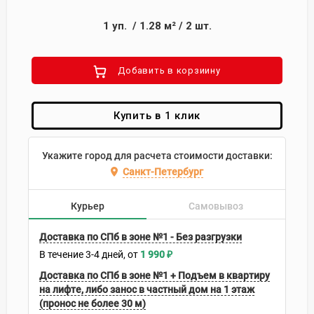
1
уп.
/
1.28
м²
/
2
шт.
Добавить в корзиину
Купить в 1 клик
Укажите город для расчета стоимости доставки:
Санкт-Петербург
Курьер
Самовывоз
Доставка по СПб в зоне №1 - Без разгрузки
В течение
3-4
дней
1 990
₽
Доставка по СПб в зоне №1 + Подъем в квартиру
на лифте, либо занос в частный дом на 1 этаж
(пронос не более 30 м)