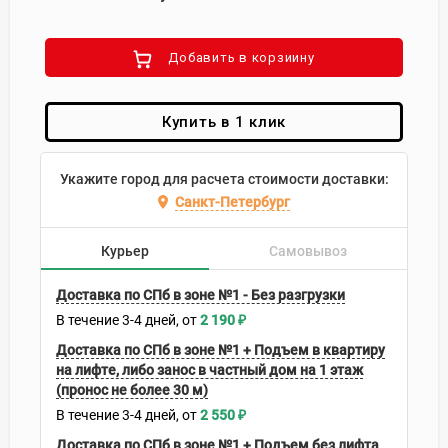
Добавить в корзиину
Купить в 1 клик
Укажите город для расчета стоимости доставки:
Санкт-Петербург
Курьер
Самовывоз
Доставка по СПб в зоне №1 - Без разгрузки
В течение
3-4
дней
2 190
₽
Доставка по СПб в зоне №1 + Подъем в квартиру
на лифте, либо занос в частный дом на 1 этаж
(пронос не более 30 м)
В течение
3-4
дней
2 550
₽
Доставка по СПб в зоне №1 + Подъем без лифта