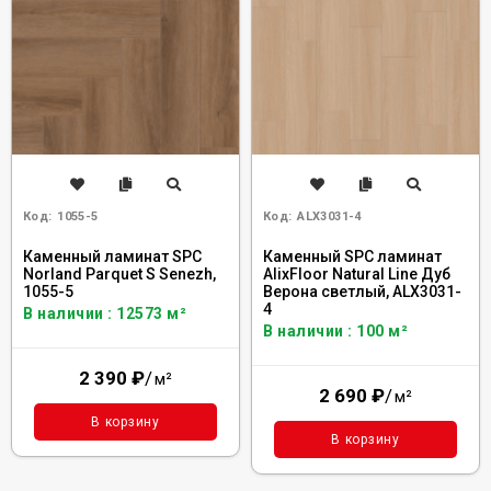
Код:
1055-5
Код:
ALX3031-4
Каменный ламинат SPC
Каменный SPC ламинат
Norland Parquet S Senezh,
AlixFloor Natural Line Дуб
1055-5
Верона светлый, ALX3031-
4
В наличии : 12573 м²
В наличии : 100 м²
2 390
₽
/
м²
2 690
₽
/
м²
В корзину
В корзину