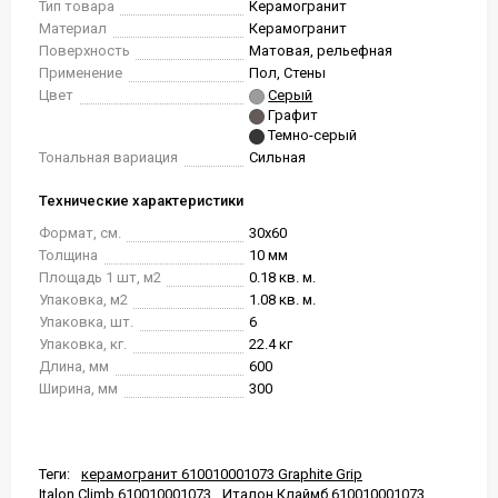
Тип товара
Керамогранит
Материал
Керамогранит
Поверхность
Матовая, рельефная
Применение
Пол, Стены
Цвет
Серый
Графит
Темно-серый
Тональная вариация
Сильная
Технические характеристики
Формат, см.
30x60
Толщина
10 мм
Площадь 1 шт, м2
0.18 кв. м.
Упаковка, м2
1.08 кв. м.
Упаковка, шт.
6
Упаковка, кг.
22.4 кг
Длина, мм
600
Ширина, мм
300
Теги:
керамогранит 610010001073 Graphite Grip
Italon Climb 610010001073
Италон Клаймб 610010001073