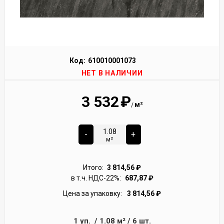
Код:
610010001073
НЕТ В НАЛИЧИИ
3 532
₽
м²
/
-
+
м²
Итого:
3 814,56
₽
в т.ч. НДС-22%:
687,87
₽
Цена за упаковку:
3 814,56
₽
1
уп.
/
1.08
м²
/
6
шт.